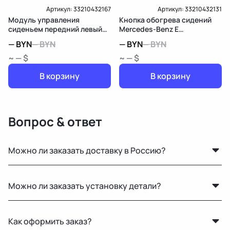
Артикул:
33210432167
Артикул:
33210432131
Модуль управления
Кнопка обогрева сидений
сиденьем передний левый
Mercedes-Benz E
Mercedes-Benz E
W213/S213/C238/A238
—
BYN
—
BYN
—
BYN
—
BYN
W213/S213/C238/A238
~ — $
~ — $
В корзину
В корзину
Вопрос & ответ
Можно ли заказать доставку в Россию?
Да, мы регулярно отправляем заказы в Москву и
Можно ли заказать установку детали?
другие регионы РФ. Работаем с проверенными
транспортными компаниями.
Нет, установку не выполняем. Мы специализируемся
Как оформить заказ?
только на продаже автозапчастей.