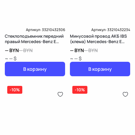
Артикул:
33210432306
Артикул:
33210432234
Стеклоподъемник передний
Минусовой провод АКБ IBS
правый Mercedes-Benz E
(клема) Mercedes-Benz E
W213/S213/C238/A238
W213/S213/C238/A238
—
BYN
—
BYN
—
BYN
—
BYN
~ — $
~ — $
В корзину
В корзину
-10%
-10%