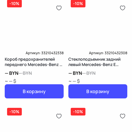
-10%
-10%
Артикул:
33210432338
Артикул:
33210432308
Короб предохранителей
Стеклоподъемник задний
переднего Mercedes-Benz E
левый Mercedes-Benz E
W213/S213/C238/A238
W213/S213/C238/A238
—
BYN
—
BYN
—
BYN
—
BYN
~ — $
~ — $
В корзину
В корзину
-10%
-10%