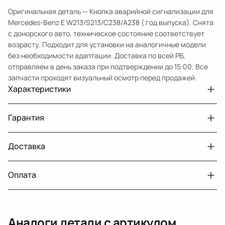
Оригинальная деталь — Кнопка аварийной сигнализации для
Mercedes-Benz E W213/S213/C238/A238 ( год выпуска). Снята
с донорского авто, техническое состояние соответствует
возрасту. Подходит для установки на аналогичные модели
без необходимости адаптации. Доставка по всей РБ,
отправляем в день заказа при подтверждении до 15:00. Все
запчасти проходят визуальный осмотр перед продажей.
Характеристики
Артикул
33210432021
Гарантия
Номер запчасти
A2139008510
Авто
MercedesBenz E W213
Доставка
Двигатели с навесным или без навесного
30 дней
оборудования
Год
2016 2021
Оплата
Тег
Мерседес Бенс Е
г. Минск, пос. Привольный, Луговослободской
Датчик давления топлива, насос
14 дней
сельсовет, 16/5
вакуумный (тандемный), насос топливный,
При получении наличными
г. Москва, Лианозовский проезд 8 строение 3
рампа топливная, регулятор давления
Аналоги детали с артикулом
топлива, ТНВД (бензин, дизель), форсунка