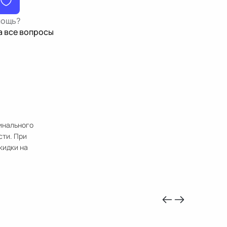
мощь?
а все вопросы
гинального
сти. При
кидки на