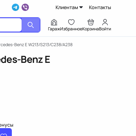
Клиентам
Контакты
Гараж
Избранное
Корзина
Войти
cedes-Benz E W213/S213/C238/A238
des-Benz E
бонусы