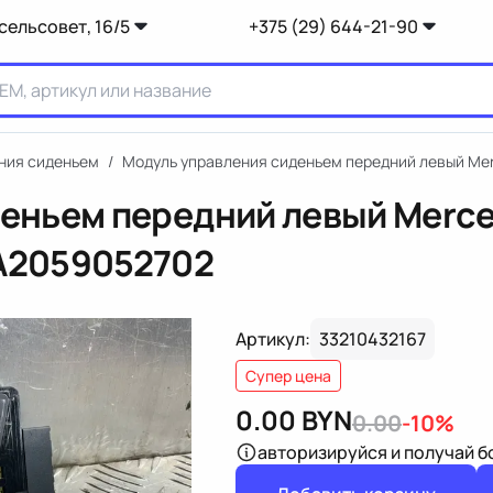
сельсовет, 16/5
+375 (29) 644-21-90
ния сиденьем
/
Модуль управления сиденьем передний левый Mer
еньем передний левый Merce
A2059052702
Артикул:
33210432167
Супер цена
0.00
BYN
0.00
-10%
авторизируйся
и получай 