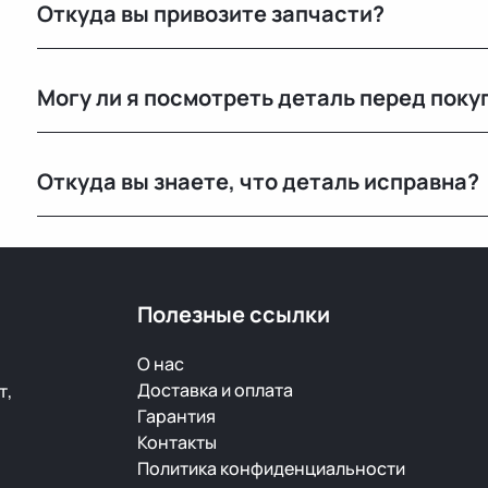
Откуда вы привозите запчасти?
Мы закупаем оригинальные б/у автозапчасти на про
Могу ли я посмотреть деталь перед поку
странах. Все детали проходят визуальный осмотр и 
Да, вы можете приехать на наш склад в Минске и осм
Откуда вы знаете, что деталь исправна?
видеообзор.
Мы не гарантируем полную исправность, но все дет
продажей.
Полезные ссылки
О нас
Доставка и оплата
т,
Гарантия
Контакты
Политика конфиденциальности