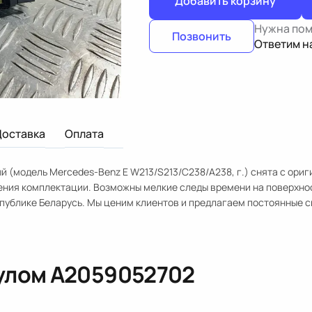
Добавить корзину
Нужна по
Позвонить
Ответим н
Доставка
Оплата
 (модель Mercedes-Benz E W213/S213/C238/A238, г.) снята с ори
ения комплектации. Возможны мелкие следы времени на поверхно
спублике Беларусь. Мы ценим клиентов и предлагаем постоянные с
кулом
A2059052702