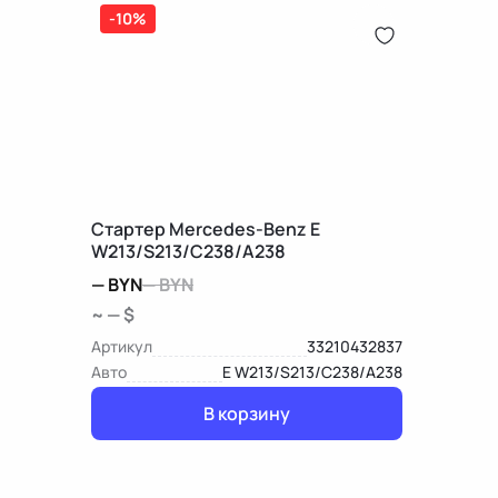
-10%
Стартер Mercedes-Benz E
W213/S213/C238/A238
—
BYN
—
BYN
~ — $
Артикул
33210432837
Авто
E W213/S213/C238/A238
В корзину