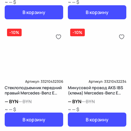
~ — $
~ — $
В корзину
В корзину
-10%
-10%
Артикул:
33210432306
Артикул:
33210432234
Стеклоподъемник передний
Минусовой провод АКБ IBS
правый Mercedes-Benz E
(клема) Mercedes-Benz E
W213/S213/C238/A238
W213/S213/C238/A238
—
BYN
—
BYN
—
BYN
—
BYN
~ — $
~ — $
В корзину
В корзину