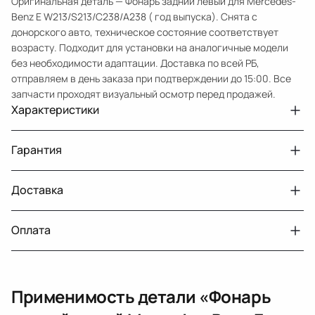
Оригинальная деталь — Фонарь задний левый для Mercedes-
Benz E W213/S213/C238/A238 ( год выпуска). Снята с
донорского авто, техническое состояние соответствует
возрасту. Подходит для установки на аналогичные модели
без необходимости адаптации. Доставка по всей РБ,
отправляем в день заказа при подтверждении до 15:00. Все
запчасти проходят визуальный осмотр перед продажей.
Характеристики
Артикул
33210432038
Гарантия
Номер запчасти
A2139067700
Авто
MercedesBenz E W213
Доставка
Двигатели с навесным или без навесного
30 дней
оборудования
Год
2016 2021
Оплата
Тег
Мерседес Бенс Е
г. Минск, пос. Привольный, Луговослободской
Датчик давления топлива, насос
14 дней
сельсовет, 16/5
Сторона установки
слева
вакуумный (тандемный), насос топливный,
При получении наличными
г. Москва, Лианозовский проезд 8 строение 3
рампа топливная, регулятор давления
Качество
Original
Применимость детали «
Фонарь
топлива, ТНВД (бензин, дизель), форсунка
Оплата онлайн
бензиновая (дизельная) механическая
Тип осветительного прибора
светодиодный