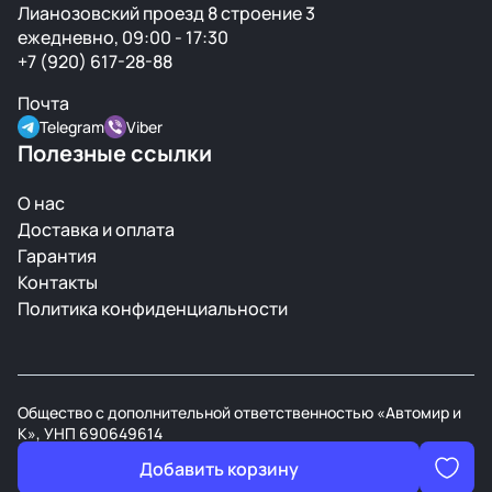
Лианозовский проезд 8 строение 3
ежедневно, 09:00 - 17:30
+7 (920) 617-28-88
Почта
Telegram
Viber
Полезные ссылки
О нас
Доставка и оплата
Гарантия
Контакты
Политика конфиденциальности
Общество с дополнительной ответственностью «Автомир и
К», УНП 690649614
В торговом реестре РБ с 21 марта 2008г.
Добавить корзину
Разработан студией
Digital Devils