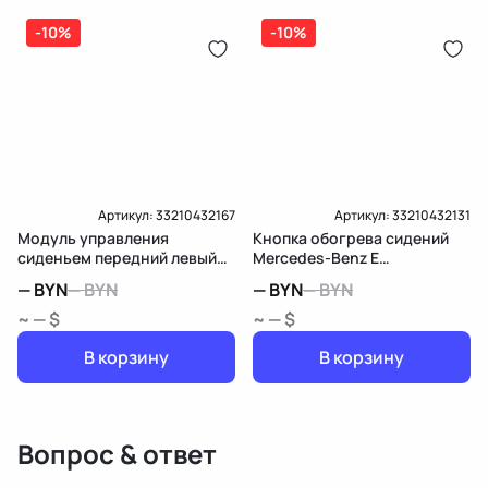
-10%
-10%
Артикул:
33210432167
Артикул:
33210432131
Модуль управления
Кнопка обогрева сидений
сиденьем передний левый
Mercedes-Benz E
Mercedes-Benz E
W213/S213/C238/A238
—
BYN
—
BYN
—
BYN
—
BYN
W213/S213/C238/A238
~ — $
~ — $
В корзину
В корзину
Вопрос & ответ