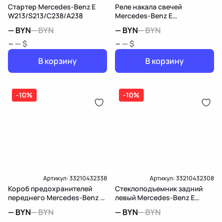
Стартер Mercedes-Benz E
Реле накала свечей
W213/S213/C238/A238
Mercedes-Benz E
W213/S213/C238/A238
—
BYN
—
BYN
—
BYN
—
BYN
~ — $
~ — $
В корзину
В корзину
-10%
-10%
Артикул:
33210432338
Артикул:
33210432308
Короб предохранителей
Стеклоподъемник задний
переднего Mercedes-Benz E
левый Mercedes-Benz E
W213/S213/C238/A238
W213/S213/C238/A238
—
BYN
—
BYN
—
BYN
—
BYN