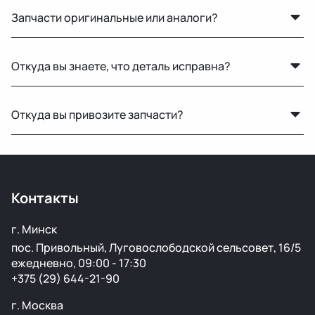
Запчасти оригинальные или аналоги?
Только оригинальные. Мы не работаем с аналогами и
Откуда вы знаете, что деталь исправна?
копиями — все детали снимаются с автомобилей с
минимальным пробегом.
Мы не гарантируем полную исправность, но все
Откуда вы привозите запчасти?
детали осматриваются на видимые дефекты перед
продажей.
Мы закупаем оригинальные б/у автозапчасти на
проверенных аукционах в Европе, США и арабских
странах. Все детали проходят визуальный осмотр и
Контакты
подготовку перед продажей.
г. Минск
пос. Привольный, Луговослободской сельсовет, 16/5
ежедневно, 09:00 - 17:30
+375 (29) 644-21-90
г. Москва