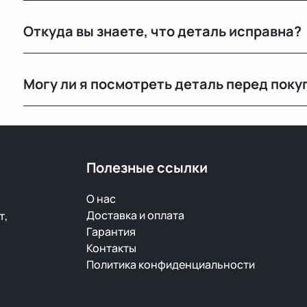
Мы закупаем оригинальные б/у автозапчасти на про
Откуда вы знаете, что деталь исправна?
странах. Все детали проходят визуальный осмотр и 
Мы не гарантируем полную исправность, но все дет
Могу ли я посмотреть деталь перед поку
продажей.
Да, вы можете приехать на наш склад в Минске и осм
видеообзор.
Полезные ссылки
О нас
Доставка и оплата
т,
Гарантия
Контакты
Политика конфиденциальности