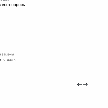
а все вопросы
и замены
и готовы к
-10%