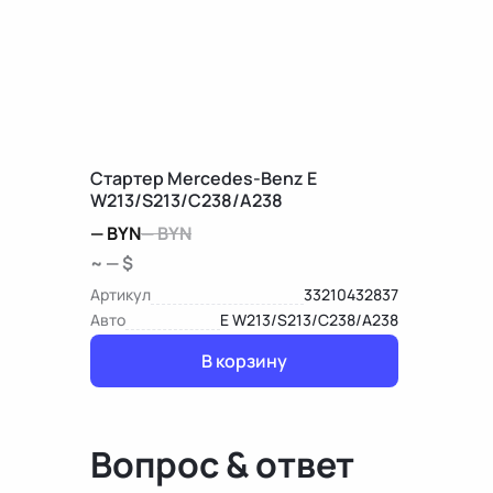
Стартер Mercedes-Benz E
W213/S213/C238/A238
—
BYN
—
BYN
~ — $
Артикул
33210432837
Авто
E W213/S213/C238/A238
В корзину
Вопрос & ответ