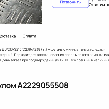
Позвонить
Ответим н
Доставка
Оплата
 E W213/S213/C238/A238 ( г.) — деталь с минимальными следами
еждений. Подходит для восстановления после мелкого ремонта ил
 день заказа при подтверждении до 15:00. Все позиции в наличии 
кулом
A2229055508