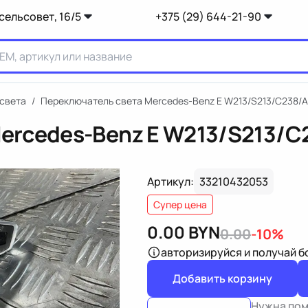
сельсовет, 16/5
+375 (29) 644-21-90
света
/
Переключатель света Mercedes-Benz E W213/S213/C238/
ercedes-Benz E W213/S213/C
Артикул:
33210432053
Супер цена
0.00
BYN
0.00
-10%
авторизируйся
и получай 
Добавить корзину
Нужна по