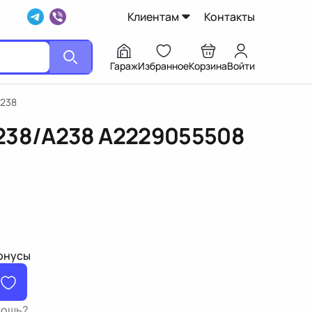
Клиентам
Контакты
Гараж
Избранное
Корзина
Войти
A238
238/A238
A2229055508
бонусы
мощь?