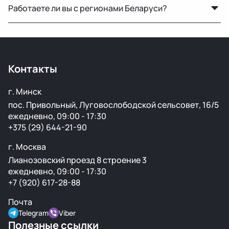
Работаете ли вы с регионами Беларуси?
подбора рекомендуем предоставить фото вашей
старой детали или номер по каталогу.
Конечно, отправляем запчасти по всей Республике
Беларусь удобными транспортными службами.
Контакты
г. Минск
пос. Привольный, Луговослободской сельсовет, 16/5
ежедневно, 09:00 - 17:30
+375 (29) 644-21-90
г. Москва
Лианозовский проезд 8 строение 3
ежедневно, 09:00 - 17:30
+7 (920) 617-28-88
Почта
Telegram
Viber
Полезные ссылки