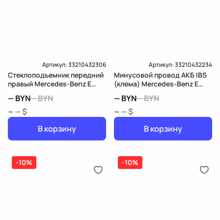
Артикул:
33210432306
Артикул:
33210432234
Стеклоподъемник передний
Минусовой провод АКБ IBS
правый Mercedes-Benz E
(клема) Mercedes-Benz E
W213/S213/C238/A238
W213/S213/C238/A238
—
BYN
—
BYN
—
BYN
—
BYN
~ — $
~ — $
В корзину
В корзину
-10%
-10%