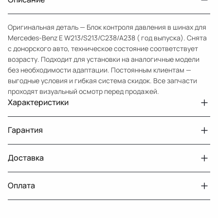
Оригинальная деталь — Блок контроля давления в шинах для
Mercedes-Benz E W213/S213/C238/A238 ( год выпуска). Снята
с донорского авто, техническое состояние соответствует
возрасту. Подходит для установки на аналогичные модели
без необходимости адаптации. Постоянным клиентам —
выгодные условия и гибкая система скидок. Все запчасти
проходят визуальный осмотр перед продажей.
Характеристики
Артикул
33210432059
Гарантия
Номер запчасти
A0009002013
Авто
MercedesBenz E W213
Доставка
Двигатели с навесным или без навесного
30 дней
оборудования
Год
2016 2021
Оплата
Тег
Мерседес Бенс Е
г. Минск, пос. Привольный, Луговослободской
Датчик давления топлива, насос
14 дней
сельсовет, 16/5
вакуумный (тандемный), насос топливный,
При получении наличными
г. Москва, Лианозовский проезд 8 строение 3