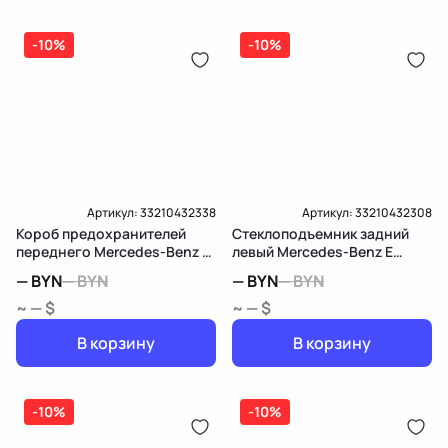
-10%
-10%
Артикул:
33210432338
Артикул:
33210432308
Короб предохранителей
Стеклоподъемник задний
переднего Mercedes-Benz E
левый Mercedes-Benz E
W213/S213/C238/A238
W213/S213/C238/A238
—
BYN
—
BYN
—
BYN
—
BYN
~ — $
~ — $
В корзину
В корзину
-10%
-10%