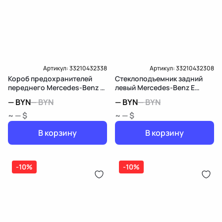
Артикул:
33210432338
Артикул:
33210432308
Короб предохранителей
Стеклоподъемник задний
переднего Mercedes-Benz E
левый Mercedes-Benz E
W213/S213/C238/A238
W213/S213/C238/A238
—
BYN
—
BYN
—
BYN
—
BYN
~ — $
~ — $
В корзину
В корзину
-10%
-10%