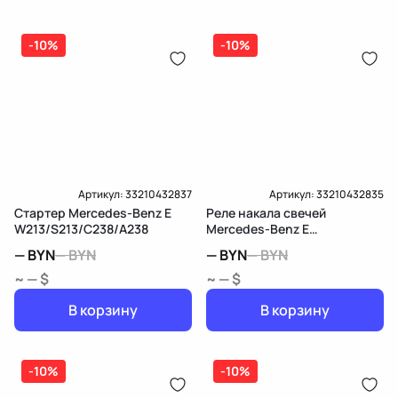
(распределитель впрыска топлива),
ЕРИП
дозатор-распределитель топлива
-10%
-10%
Карта рассрочки онлайн
Подробнее о гарантии в разделе
Гарантия
Доставка и Оплата
Доставка и Оплата
Артикул:
33210432837
Артикул:
33210432835
Стартер Mercedes-Benz E
Реле накала свечей
W213/S213/C238/A238
Mercedes-Benz E
W213/S213/C238/A238
—
BYN
—
BYN
—
BYN
—
BYN
~ — $
~ — $
В корзину
В корзину
-10%
-10%