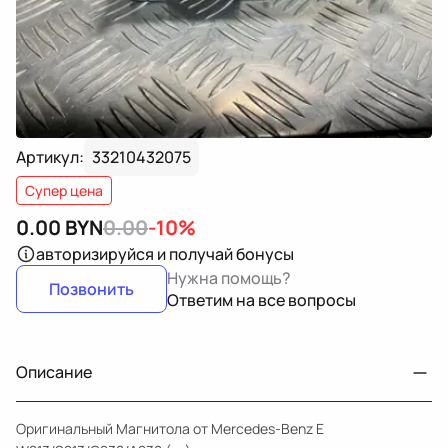
Артикул:
33210432075
Супер цена
0.00
BYN
0.00
-10%
авторизируйся
и получай бонусы
Нужна помощь?
Позвонить
Ответим на все вопросы
Описание
Оригинальный Магнитола от Mercedes-Benz E