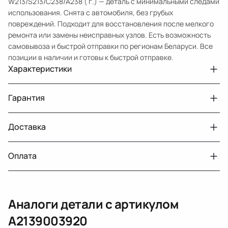
W213/S213/C238/A238 ( г.) — деталь с минимальными следами
использования. Снята с автомобиля, без грубых
повреждений. Подходит для восстановления после мелкого
ремонта или замены неисправных узлов. Есть возможность
самовывоза и быстрой отправки по регионам Беларуси. Все
позиции в наличии и готовы к быстрой отправке.
Характеристики
Артикул
33210432075
Гарантия
Номер запчасти
A2139003920
Авто
MercedesBenz E W213
Доставка
Двигатели с навесным или без навесного
30 дней
оборудования
Год
2016 2021
Оплата
Тег
Мерседес Бенс Е
г. Минск, пос. Привольный, Луговослободской
Датчик давления топлива, насос
14 дней
сельсовет, 16/5
вакуумный (тандемный), насос топливный,
При получении наличными
г. Москва, Лианозовский проезд 8 строение 3
рампа топливная, регулятор давления
Аналоги детали с артикулом
топлива, ТНВД (бензин, дизель), форсунка
Оплата онлайн
бензиновая (дизельная) механическая
A2139003920
(электрическая), инжектор