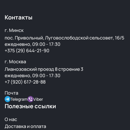
проверенных аукционах в Европе, США и арабских
странах. Все детали проходят визуальный осмотр и
Контакты
подготовку перед продажей.
г. Минск
пос. Привольный, Луговослободской сельсовет, 16/5
ежедневно, 09:00 - 17:30
+375 (29) 644-21-90
г. Москва
Лианозовский проезд 8 строение 3
ежедневно, 09:00 - 17:30
+7 (920) 617-28-88
Почта
Telegram
Viber
Полезные ссылки
О нас
Доставка и оплата