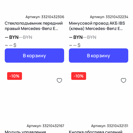
Артикул:
33210432306
Артикул:
33210432234
Стеклоподъемник передний
Минусовой провод АКБ IBS
правый Mercedes-Benz E
(клема) Mercedes-Benz E
W213/S213/C238/A238
W213/S213/C238/A238
—
BYN
—
BYN
—
BYN
—
BYN
~ — $
~ — $
В корзину
В корзину
-10%
-10%
Артикул:
33210432167
Артикул:
33210432131
Модуль управления
Кнопка обогрева сидений