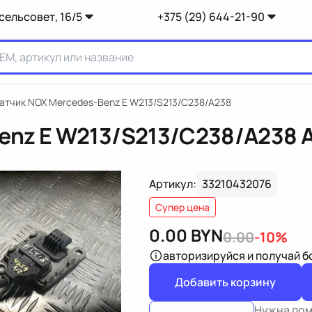
сельсовет, 16/5
+375 (29) 644-21-90
атчик NOX Mercedes-Benz E W213/S213/C238/A238
enz E W213/S213/C238/A238
Артикул:
33210432076
Супер цена
0.00
BYN
0.00
-10%
авторизируйся
и получай 
Добавить корзину
Нужна по