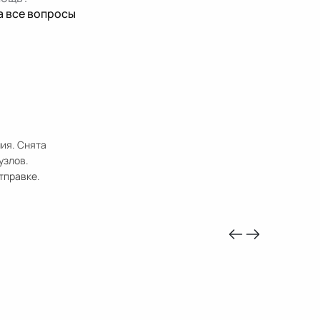
а все вопросы
ия. Снята
узлов.
тправке.
-10%