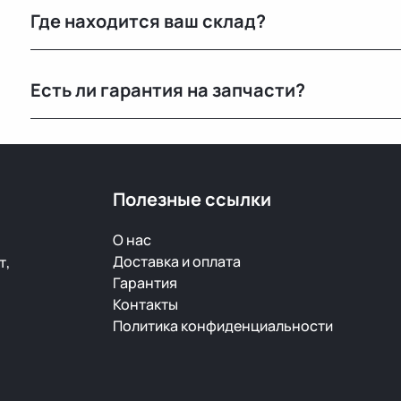
Где находится ваш склад?
старой детали или номер по каталогу.
Основной склад расположен в Минске, также у нас е
Есть ли гарантия на запчасти?
РФ.
Да, предоставляется гарантия 14 дней на проверку и
скрытый дефект — заменим или вернём деньги.
Полезные ссылки
О нас
Доставка и оплата
т,
Гарантия
Контакты
Политика конфиденциальности