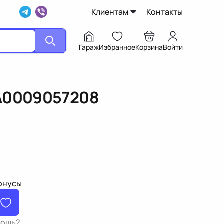
Клиентам
Контакты
Гараж
Избранное
Корзина
Войти
A0009057208
бонусы
мощь?