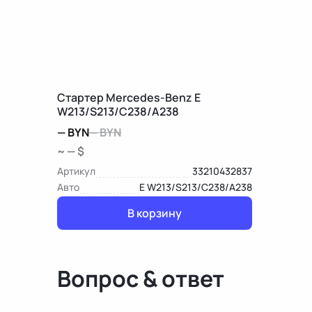
Стартер Mercedes-Benz E
W213/S213/C238/A238
—
BYN
—
BYN
~ — $
Артикул
33210432837
Авто
E W213/S213/C238/A238
В корзину
Вопрос & ответ