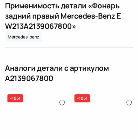
Качество
Original
Применимость детали «
Фонарь
топлива, ТНВД (бензин, дизель), форсунка
Оплата онлайн
бензиновая (дизельная) механическая
Тип осветительного прибора
светодиодный
задний правый Mercedes-Benz E
(электрическая), инжектор
Вид допуска
C сертификатом ЕЭК
W213
A2139067800
»
(распределитель впрыска топлива),
ЕРИП
дозатор-распределитель топлива
Mercedes-benz
Карта рассрочки онлайн
Подробнее о гарантии в разделе
Гарантия
Автомобиль с лево- / правосторонним расположением руля
Доставка и Оплата
Модельный год от
2016
Аналоги детали с артикулом
Доставка и Оплата
Модельный год до
2020
A2139067800
Код оснащения
HIGH
-10%
-10%