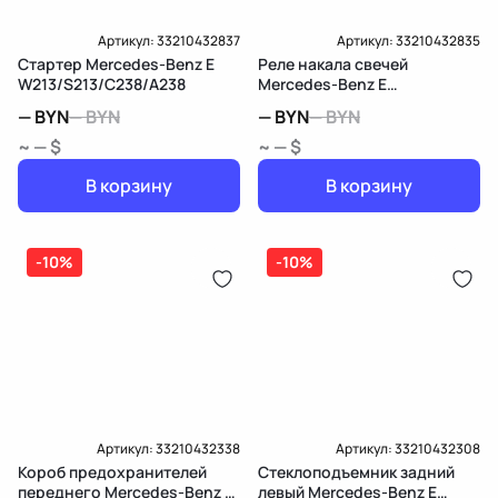
Артикул:
33210432837
Артикул:
33210432835
Стартер Mercedes-Benz E
Реле накала свечей
W213/S213/C238/A238
Mercedes-Benz E
W213/S213/C238/A238
—
BYN
—
BYN
—
BYN
—
BYN
~ — $
~ — $
В корзину
В корзину
-10%
-10%
Артикул:
33210432338
Артикул:
33210432308
Короб предохранителей
Стеклоподъемник задний
переднего Mercedes-Benz E
левый Mercedes-Benz E