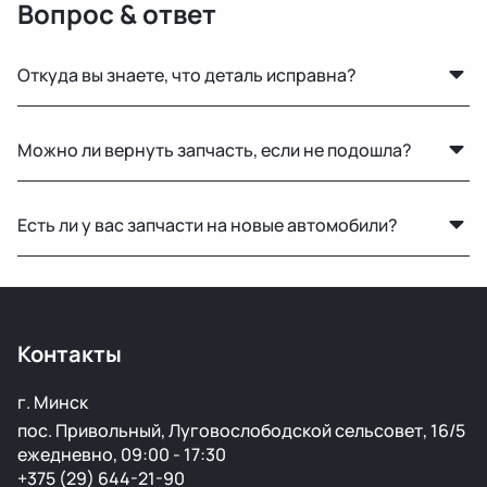
Вопрос & ответ
Откуда вы знаете, что деталь исправна?
Мы не гарантируем полную исправность, но все
Можно ли вернуть запчасть, если не подошла?
детали осматриваются на видимые дефекты перед
продажей.
Да, возврат возможен в течение 14 дней при
Есть ли у вас запчасти на новые автомобили?
сохранении товарного вида и целостности пломб.
Нет, мы специализируемся на оригинальных б/у
запчастях для машин с пробегом.
Контакты
г. Минск
пос. Привольный, Луговослободской сельсовет, 16/5
ежедневно, 09:00 - 17:30
+375 (29) 644-21-90