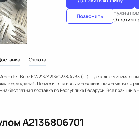
Добавить корзину
Нужна по
Позвонить
Ответим н
Доставка
Оплата
ercedes-Benz E W213/S213/C238/A238 ( г.) — деталь с минимальн
убых повреждений. Подходит для восстановления после мелкого ре
жна бесплатная доставка по Республике Беларусь. Все позиции в 
кулом
A2136806701