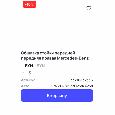
-10%
Обшивка стойки передней
передняя правая Mercedes-Benz E
W213/S213/C238/A238
—
BYN
—
BYN
~ — $
Артикул
33210432336
Авто
E W213/S213/C238/A238
В корзину