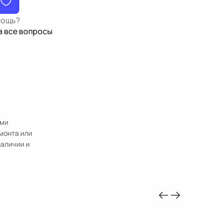
мощь?
а все вопросы
ыми
монта или
наличии и