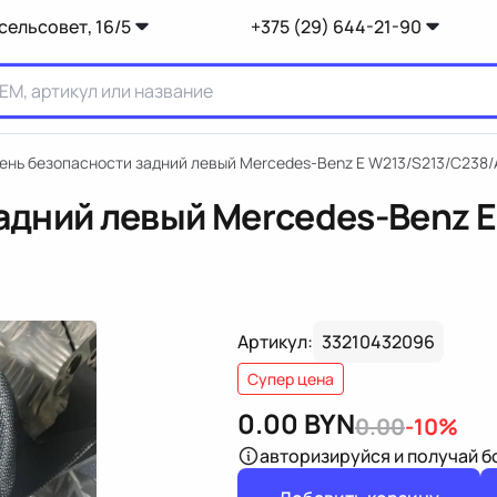
сельсовет, 16/5
+375 (29) 644-21-90
ень безопасности задний левый Mercedes-Benz E W213/S213/C238
адний левый Mercedes-Benz 
Артикул:
33210432096
Супер цена
0.00
BYN
0.00
-10%
авторизируйся
и получай 