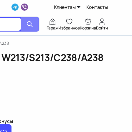
Клиентам
Контакты
Гараж
Избранное
Корзина
Войти
/A238
E W213/S213/C238/A238
бонусы