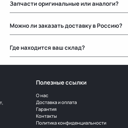
Запчасти оригинальные или аналоги?
Только оригинальные. Мы не работаем с аналогами и
Можно ли заказать доставку в Россию?
автомобилей с минимальным пробегом.
Да, мы регулярно отправляем заказы в Москву и дру
Где находится ваш склад?
транспортными компаниями.
Основной склад расположен в Минске, также у нас е
РФ.
Полезные ссылки
О нас
Доставка и оплата
т,
Гарантия
Контакты
Политика конфиденциальности