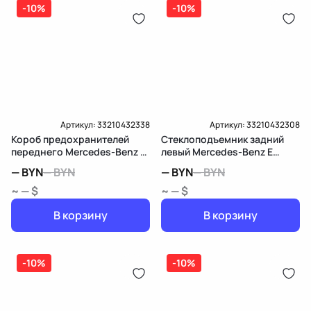
-10%
-10%
Артикул:
33210432338
Артикул:
33210432308
Короб предохранителей
Стеклоподъемник задний
переднего Mercedes-Benz E
левый Mercedes-Benz E
W213/S213/C238/A238
W213/S213/C238/A238
—
BYN
—
BYN
—
BYN
—
BYN
~ — $
~ — $
В корзину
В корзину
-10%
-10%