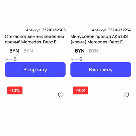
Артикул:
33210432306
Артикул:
33210432234
Стеклоподъемник передний
Минусовой провод АКБ IBS
правый Mercedes-Benz E
(клема) Mercedes-Benz E
W213/S213/C238/A238
W213/S213/C238/A238
—
BYN
—
BYN
—
BYN
—
BYN
~ — $
~ — $
В корзину
В корзину
-10%
-10%