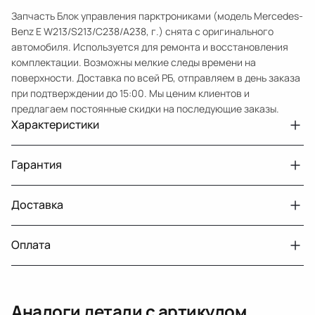
Запчасть Блок управления парктрониками (модель Mercedes-
Benz E W213/S213/C238/A238, г.) снята с оригинального
автомобиля. Используется для ремонта и восстановления
комплектации. Возможны мелкие следы времени на
поверхности. Доставка по всей РБ, отправляем в день заказа
при подтверждении до 15:00. Мы ценим клиентов и
предлагаем постоянные скидки на последующие заказы.
Характеристики
Артикул
33210432106
Гарантия
Номер запчасти
A2139003515
Авто
MercedesBenz E W213
Доставка
Двигатели с навесным или без навесного
30 дней
оборудования
Год
2016 2021
Оплата
Тег
Мерседес Бенс Е
г. Минск, пос. Привольный, Луговослободской
Датчик давления топлива, насос
14 дней
сельсовет, 16/5
вакуумный (тандемный), насос топливный,
При получении наличными
г. Москва, Лианозовский проезд 8 строение 3
рампа топливная, регулятор давления
Аналоги детали с артикулом
топлива, ТНВД (бензин, дизель), форсунка