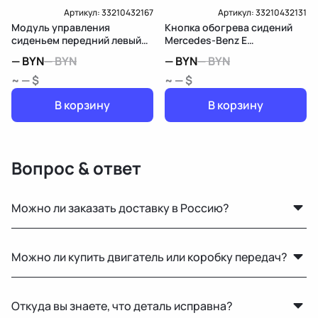
Артикул:
33210432167
Артикул:
33210432131
Модуль управления
Кнопка обогрева сидений
сиденьем передний левый
Mercedes-Benz E
Mercedes-Benz E
W213/S213/C238/A238
—
BYN
—
BYN
—
BYN
—
BYN
W213/S213/C238/A238
~ — $
~ — $
В корзину
В корзину
Вопрос & ответ
Можно ли заказать доставку в Россию?
Да, мы регулярно отправляем заказы в Москву и
Можно ли купить двигатель или коробку передач?
другие регионы РФ. Работаем с проверенными
транспортными компаниями.
Да, у нас есть двигатели, КПП и другие агрегаты в
Откуда вы знаете, что деталь исправна?
рабочем состоянии с гарантией на проверку.