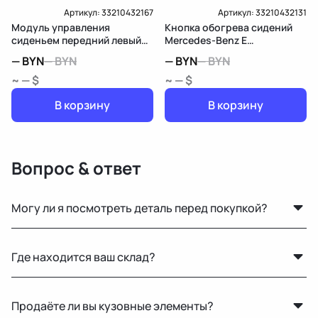
Артикул:
33210432167
Артикул:
33210432131
Модуль управления
Кнопка обогрева сидений
сиденьем передний левый
Mercedes-Benz E
Mercedes-Benz E
W213/S213/C238/A238
—
BYN
—
BYN
—
BYN
—
BYN
W213/S213/C238/A238
~ — $
~ — $
В корзину
В корзину
Вопрос & ответ
Могу ли я посмотреть деталь перед покупкой?
Да, вы можете приехать на наш склад в Минске и
Где находится ваш склад?
осмотреть деталь лично или запросить фото и
видеообзор.
Основной склад расположен в Минске, также у нас
Продаёте ли вы кузовные элементы?
есть склад в России для ускоренной доставки по РФ.