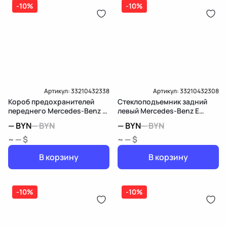
-10%
-10%
Артикул:
33210432338
Артикул:
33210432308
Короб предохранителей
Стеклоподъемник задний
переднего Mercedes-Benz E
левый Mercedes-Benz E
W213/S213/C238/A238
W213/S213/C238/A238
—
BYN
—
BYN
—
BYN
—
BYN
~ — $
~ — $
В корзину
В корзину
-10%
-10%