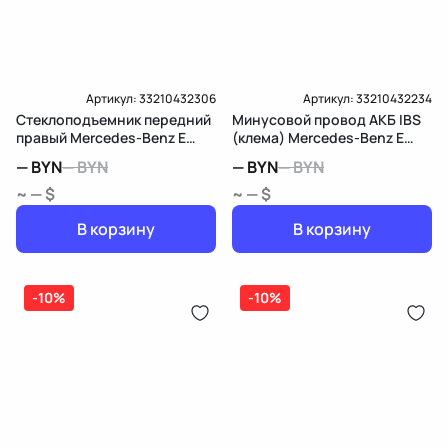
Артикул:
33210432306
Артикул:
33210432234
Стеклоподъемник передний
Минусовой провод АКБ IBS
правый Mercedes-Benz E
(клема) Mercedes-Benz E
W213/S213/C238/A238
W213/S213/C238/A238
—
BYN
—
BYN
—
BYN
—
BYN
~ — $
~ — $
В корзину
В корзину
-10%
-10%