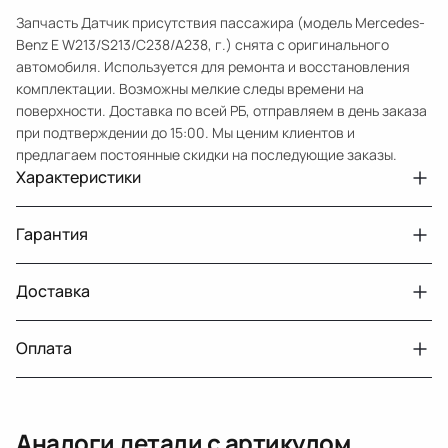
Запчасть Датчик присутствия пассажира (модель Mercedes-
Benz E W213/S213/C238/A238, г.) снята с оригинального
автомобиля. Используется для ремонта и восстановления
комплектации. Возможны мелкие следы времени на
поверхности. Доставка по всей РБ, отправляем в день заказа
при подтверждении до 15:00. Мы ценим клиентов и
предлагаем постоянные скидки на последующие заказы.
Характеристики
Артикул
33210432114
Гарантия
Номер запчасти
A2138700010
Авто
MercedesBenz E W213
Доставка
Двигатели с навесным или без навесного
30 дней
оборудования
Год
2016 2021
Оплата
Тег
Мерседес Бенс Е
г. Минск, пос. Привольный, Луговослободской
Датчик давления топлива, насос
14 дней
сельсовет, 16/5
вакуумный (тандемный), насос топливный,
При получении наличными
г. Москва, Лианозовский проезд 8 строение 3
рампа топливная, регулятор давления
Аналоги детали с артикулом
топлива, ТНВД (бензин, дизель), форсунка