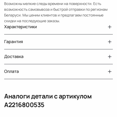
Возможны мелкие следы времени на поверхности. Есть
возможность самовывоза и быстрой отправки по регионам
Беларуси. Мы ценим клиентов и предлагаем постоянные
скидки на последующие заказы.
Характеристики
Артикул
33210432164
Гарантия
Номер запчасти
A2216800535
Авто
MercedesBenz S W221
Доставка
Двигатели с навесным или без навесного
30 дней
оборудования
Год
2007
Оплата
Тег
Мерседес Бенс С
г. Минск, пос. Привольный, Луговослободской
Датчик давления топлива, насос
14 дней
сельсовет, 16/5
вакуумный (тандемный), насос топливный,
При получении наличными
г. Москва, Лианозовский проезд 8 строение 3
рампа топливная, регулятор давления
Аналоги детали с артикулом
топлива, ТНВД (бензин, дизель), форсунка
Оплата онлайн
бензиновая (дизельная) механическая
A2216800535
(электрическая), инжектор
(распределитель впрыска топлива),
ЕРИП