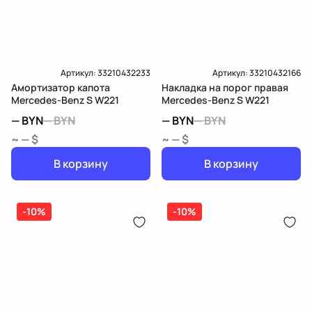
Артикул:
33210432233
Артикул:
33210432166
Амортизатор капота
Накладка на порог правая
Mercedes-Benz S W221
Mercedes-Benz S W221
—
BYN
—
BYN
—
BYN
—
BYN
~ — $
~ — $
В корзину
В корзину
-10%
-10%