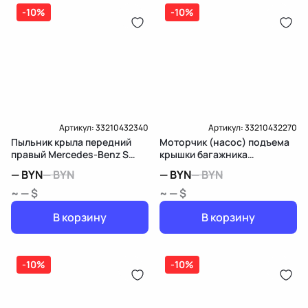
дозатор-распределитель топлива
-10%
-10%
Карта рассрочки онлайн
Подробнее о гарантии в разделе
Гарантия
Доставка и Оплата
Доставка и Оплата
Артикул:
33210432340
Артикул:
33210432270
Пыльник крыла передний
Моторчик (насос) подъема
правый Mercedes-Benz S
крышки багажника
W221
Mercedes-Benz S W221
—
BYN
—
BYN
—
BYN
—
BYN
~ — $
~ — $
В корзину
В корзину
-10%
-10%