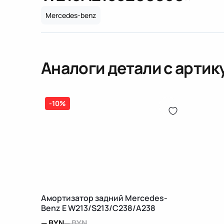
Mercedes-benz
Аналоги детали с арти
-10%
Амортизатор задний Mercedes-
Benz E W213/S213/C238/A238
—
BYN
—
BYN