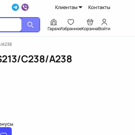
Клиентам
Контакты
Гараж
Избранное
Корзина
Войти
8/A238
S213/C238/A238
бонусы