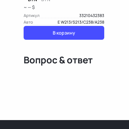
~ — $
Артикул
33210432383
Авто
E W213/S213/C238/A238
В корзину
Вопрос & ответ