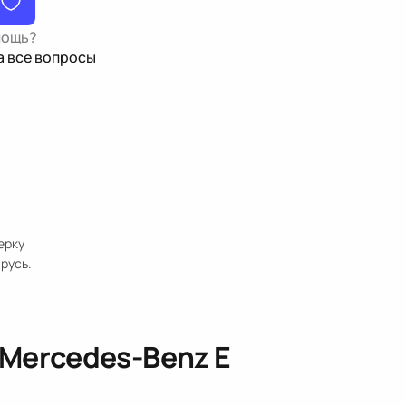
мощь?
а все вопросы
ерку
русь.
Mercedes-Benz E