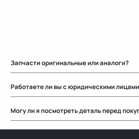
Запчасти оригинальные или аналоги?
Только оригинальные. Мы не работаем с аналогами и
Работаете ли вы с юридическими лицам
автомобилей с минимальным пробегом.
Да, оформляем все необходимые документы и работа
Могу ли я посмотреть деталь перед поку
Да, вы можете приехать на наш склад в Минске и осм
видеообзор.