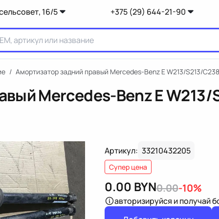
сельсовет, 16/5
+375 (29) 644-21-90
ие
/
Амортизатор задний правый Mercedes-Benz E W213/S213/C23
авый Mercedes-Benz E W213/
Артикул:
33210432205
Супер цена
0.00
BYN
0.00
-10%
авторизируйся
и получай 