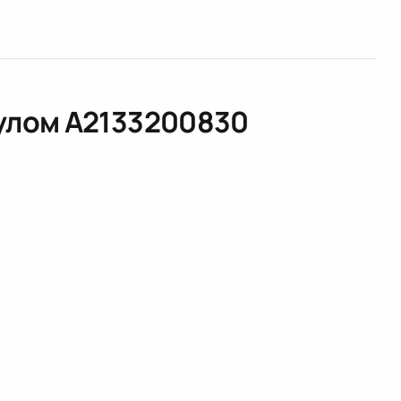
кулом
A2133200830