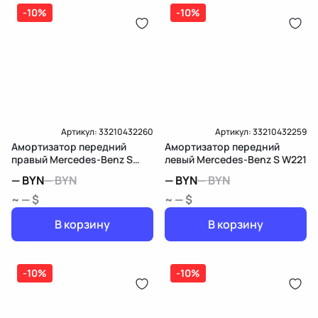
дозатор-распределитель топлива
-10%
-10%
Карта рассрочки онлайн
Подробнее о гарантии в разделе
Гарантия
Доставка и Оплата
Доставка и Оплата
Артикул:
33210432260
Артикул:
33210432259
Амортизатор передний
Амортизатор передний
правый Mercedes-Benz S
левый Mercedes-Benz S W221
W221
—
BYN
—
BYN
—
BYN
—
BYN
~ — $
~ — $
В корзину
В корзину
-10%
-10%