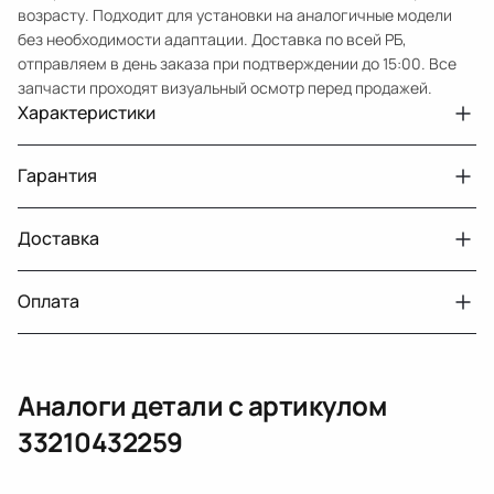
возрасту. Подходит для установки на аналогичные модели
без необходимости адаптации. Доставка по всей РБ,
отправляем в день заказа при подтверждении до 15:00. Все
запчасти проходят визуальный осмотр перед продажей.
Характеристики
Артикул
33210432259
Гарантия
Примечание
W221 передний , для заднего привода
Авто
MercedesBenz S W221
Доставка
Двигатели с навесным или без навесного
30 дней
оборудования
Год
2008
Оплата
Тег
Мерседес Бенс С
г. Минск, пос. Привольный, Луговослободской
Датчик давления топлива, насос
14 дней
сельсовет, 16/5
вакуумный (тандемный), насос топливный,
При получении наличными
г. Москва, Лианозовский проезд 8 строение 3
рампа топливная, регулятор давления
Аналоги детали с артикулом
топлива, ТНВД (бензин, дизель), форсунка
Оплата онлайн
бензиновая (дизельная) механическая
33210432259
(электрическая), инжектор
(распределитель впрыска топлива),
ЕРИП