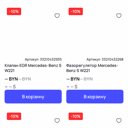
(распределитель впрыска топлива),
ЕРИП
дозатор-распределитель топлива
-10%
-10%
Карта рассрочки онлайн
Подробнее о гарантии в разделе
Гарантия
Доставка и Оплата
Доставка и Оплата
Артикул:
33210432935
Артикул:
33210432268
Клапан EGR Mercedes-Benz S
Фазорегулятор Mercedes-
W221
Benz S W221
—
BYN
—
BYN
—
BYN
—
BYN
~ — $
~ — $
В корзину
В корзину
-10%
-10%