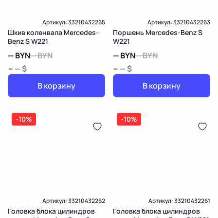
Артикул:
33210432265
Артикул:
33210432263
Шкив коленвала Mercedes-
Поршень Mercedes-Benz S
Benz S W221
W221
—
BYN
—
BYN
—
BYN
—
BYN
~ — $
~ — $
В корзину
В корзину
-10%
-10%
Артикул:
33210432262
Артикул:
33210432261
Головка блока цилиндров
Головка блока цилиндров