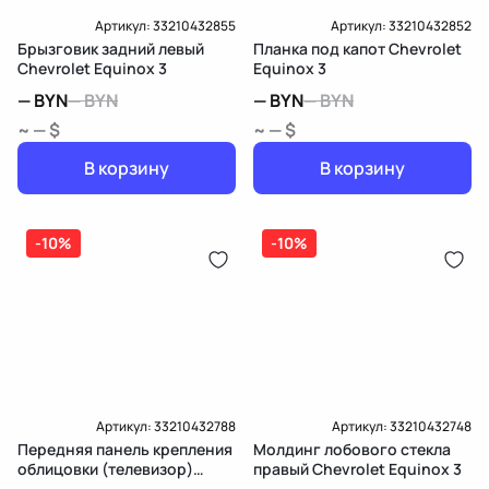
Артикул:
33210432855
Артикул:
33210432852
Брызговик задний левый
Планка под капот Chevrolet
Chevrolet Equinox 3
Equinox 3
—
BYN
—
BYN
—
BYN
—
BYN
~ — $
~ — $
В корзину
В корзину
-10%
-10%
Артикул:
33210432788
Артикул:
33210432748
Передняя панель крепления
Молдинг лобового стекла
облицовки (телевизор)
правый Chevrolet Equinox 3
Chevrolet Equinox 3