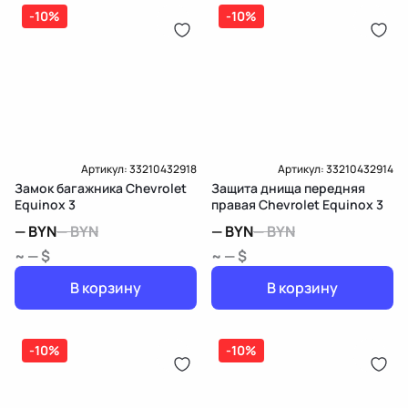
дозатор-распределитель топлива
-10%
-10%
Карта рассрочки онлайн
Подробнее о гарантии в разделе
Гарантия
Доставка и Оплата
Доставка и Оплата
Артикул:
33210432918
Артикул:
33210432914
Замок багажника Chevrolet
Защита днища передняя
Equinox 3
правая Chevrolet Equinox 3
—
BYN
—
BYN
—
BYN
—
BYN
~ — $
~ — $
В корзину
В корзину
-10%
-10%