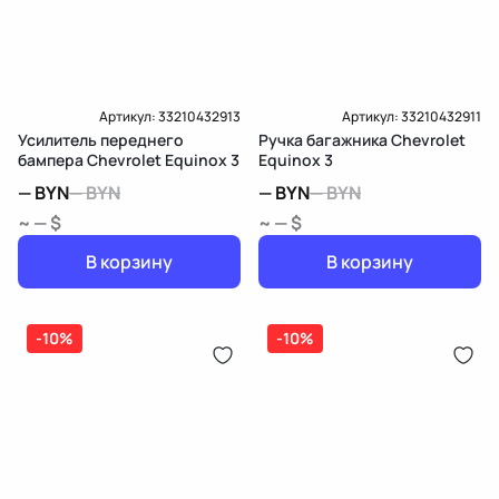
Артикул:
33210432913
Артикул:
33210432911
Усилитель переднего
Ручка багажника Chevrolet
бампера Chevrolet Equinox 3
Equinox 3
—
BYN
—
BYN
—
BYN
—
BYN
~ — $
~ — $
В корзину
В корзину
-10%
-10%