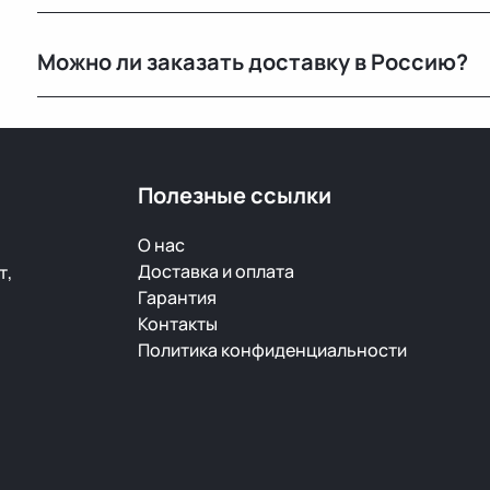
Мы не гарантируем полную исправность, но все дет
Можно ли заказать доставку в Россию?
продажей.
Да, мы регулярно отправляем заказы в Москву и дру
транспортными компаниями.
Полезные ссылки
О нас
Доставка и оплата
т,
Гарантия
Контакты
Политика конфиденциальности