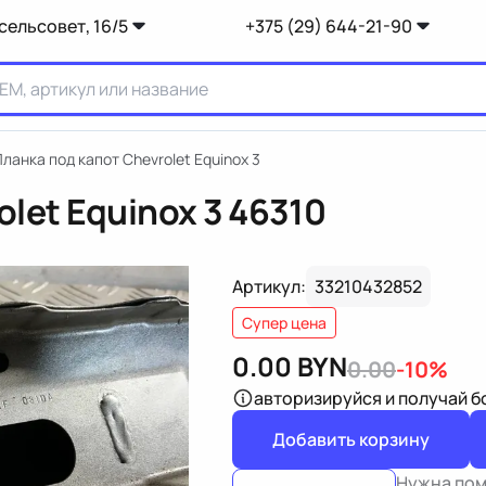
сельсовет, 16/5
+375 (29) 644-21-90
ланка под капот Chevrolet Equinox 3
let Equinox 3
46310
Артикул:
33210432852
Супер цена
0.00
BYN
0.00
-10%
авторизируйся
и получай 
Добавить корзину
Нужна по