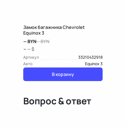
Замок багажника Chevrolet
Equinox 3
—
BYN
—
BYN
~ — $
Артикул
33210432918
Авто
Equinox 3
В корзину
Вопрос & ответ