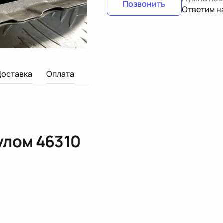
Позвонить
Ответим н
Доставка
Оплата
кулом
46310