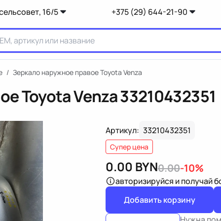
сельсовет, 16/5
+375 (29) 644-21-90
е
/
Зеркало наружное правое Toyota Venza
ое Toyota Venza
33210432351
Артикул:
33210432351
Супер цена
0.00
BYN
0.00
-10%
авторизируйся
и получай 
Добавить корзину
Нужна по