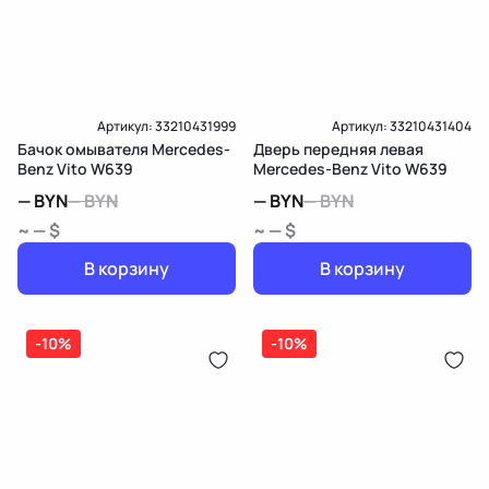
Артикул:
33210431999
Артикул:
33210431404
Бачок омывателя Mercedes-
Дверь передняя левая
Benz Vito W639
Mercedes-Benz Vito W639
—
BYN
—
BYN
—
BYN
—
BYN
~ — $
~ — $
В корзину
В корзину
-10%
-10%