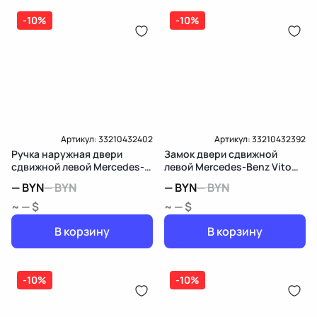
дозатор-распределитель топлива
-10%
-10%
Карта рассрочки онлайн
Подробнее о гарантии в разделе
Гарантия
Доставка и Оплата
Доставка и Оплата
Артикул:
33210432402
Артикул:
33210432392
Ручка наружная двери
Замок двери сдвижной
сдвижной левой Mercedes-
левой Mercedes-Benz Vito
Benz Vito W639
W639
—
BYN
—
BYN
—
BYN
—
BYN
~ — $
~ — $
В корзину
В корзину
-10%
-10%