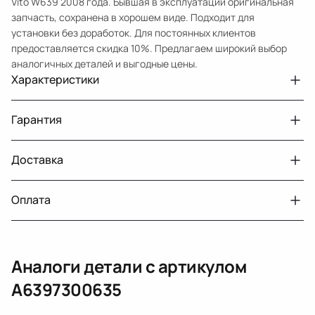
Vito W639 2008 года. Бывшая в эксплуатации оригинальная
запчасть, сохранена в хорошем виде. Подходит для
установки без доработок. Для постоянных клиентов
предоставляется скидка 10%. Предлагаем широкий выбор
аналогичных деталей и выгодные цены.
Характеристики
Артикул
33210432392
Гарантия
Номер запчасти
A6397300635
Авто
MercedesBenz Vito W639
Доставка
Двигатели с навесным или без навесного
30 дней
оборудования
Год
2008
Оплата
Тег
Мерседес Бенс Вито
г. Минск, пос. Привольный, Луговослободской
Датчик давления топлива, насос
14 дней
сельсовет, 16/5
вакуумный (тандемный), насос топливный,
При получении наличными
г. Москва, Лианозовский проезд 8 строение 3
рампа топливная, регулятор давления
Аналоги детали с артикулом
топлива, ТНВД (бензин, дизель), форсунка
Оплата онлайн
бензиновая (дизельная) механическая
A6397300635
(электрическая), инжектор
(распределитель впрыска топлива),
ЕРИП