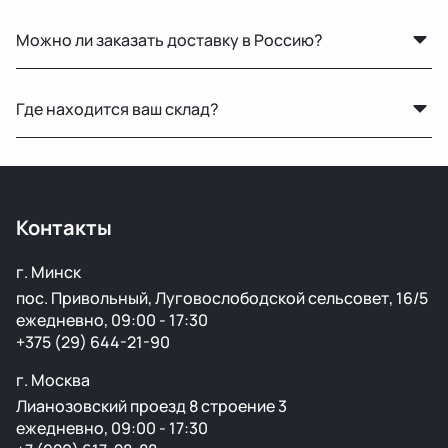
Только оригинальные. Мы не работаем с аналогами и
Можно ли заказать доставку в Россию?
копиями — все детали снимаются с автомобилей с
минимальным пробегом.
Да, мы регулярно отправляем заказы в Москву и
Где находится ваш склад?
другие регионы РФ. Работаем с проверенными
транспортными компаниями.
Основной склад расположен в Минске, также у нас
есть склад в России для ускоренной доставки по РФ.
Контакты
г. Минск
пос. Привольный, Луговослободской сельсовет, 16/5
ежедневно, 09:00 - 17:30
+375 (29) 644-21-90
г. Москва
Лианозовский проезд 8 строение 3
ежедневно, 09:00 - 17:30