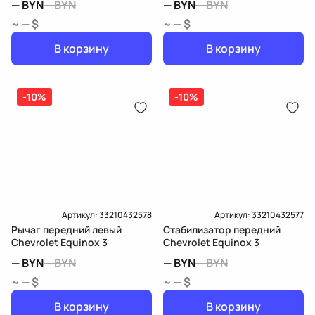
—
BYN
—
BYN
—
BYN
—
BYN
~ — $
~ — $
В корзину
В корзину
-10%
-10%
Артикул:
33210432578
Артикул:
33210432577
Рычаг передний левый
Стабилизатор передний
Chevrolet Equinox 3
Chevrolet Equinox 3
—
BYN
—
BYN
—
BYN
—
BYN
~ — $
~ — $
В корзину
В корзину