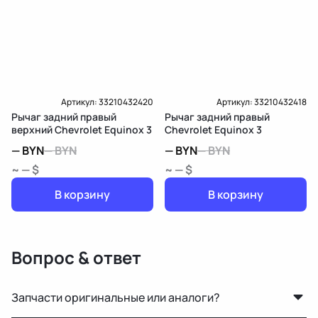
Артикул:
33210432420
Артикул:
33210432418
Рычаг задний правый
Рычаг задний правый
верхний Chevrolet Equinox 3
Chevrolet Equinox 3
—
BYN
—
BYN
—
BYN
—
BYN
~ — $
~ — $
В корзину
В корзину
Вопрос & ответ
Запчасти оригинальные или аналоги?