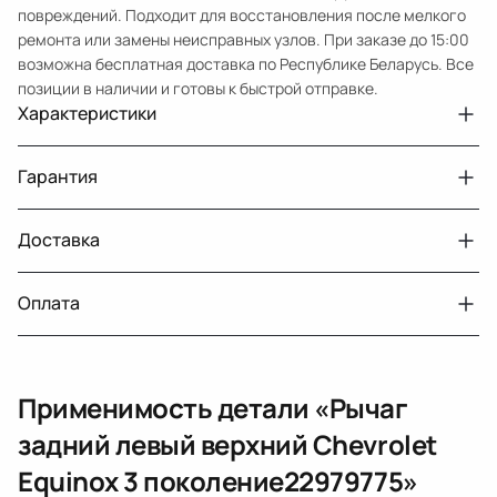
повреждений. Подходит для восстановления после мелкого
ремонта или замены неисправных узлов. При заказе до 15:00
возможна бесплатная доставка по Республике Беларусь. Все
позиции в наличии и готовы к быстрой отправке.
Характеристики
Артикул
33210432421
Гарантия
Номер запчасти
22979775
Авто
Chevrolet Equinox 3
Доставка
Двигатели с навесным или без навесного
30 дней
оборудования
Год
2020
Оплата
Тег
Шевроле Эквинокс
г. Минск, пос. Привольный, Луговослободской
Датчик давления топлива, насос
14 дней
сельсовет, 16/5
Подходит на
GMC Terrain 2 поколение (2017 2021)
вакуумный (тандемный), насос топливный,
При получении наличными
г. Москва, Лианозовский проезд 8 строение 3
рампа топливная, регулятор давления
Сторона установки
сверху
Применимость детали «
Рычаг
топлива, ТНВД (бензин, дизель), форсунка
Оплата онлайн
бензиновая (дизельная) механическая
Материал
Листовая сталь
задний левый верхний Chevrolet
(электрическая), инжектор
Тип рычага
Поперечный рычаг
Equinox 3 поколение
22979775
»
(распределитель впрыска топлива),
ЕРИП