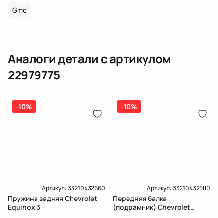
дозатор-распределитель топлива
Парные номера артикулов
72.TC.739
Gmc
Карта рассрочки онлайн
Подробнее о гарантии в разделе
Гарантия
Доставка и Оплата
Аналоги детали с артикулом
Доставка и Оплата
22979775
-10%
-10%
Артикул:
33210432660
Артикул:
33210432580
Пружина задняя Chevrolet
Передняя балка
Equinox 3
(подрамник) Chevrolet
Equinox 3