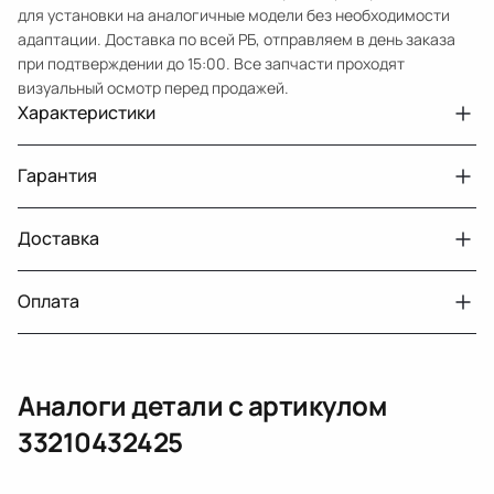
для установки на аналогичные модели без необходимости
адаптации. Доставка по всей РБ, отправляем в день заказа
при подтверждении до 15:00. Все запчасти проходят
визуальный осмотр перед продажей.
Характеристики
Артикул
33210432425
Гарантия
Примечание
Venza 20102016 с дефектом
Авто
Toyota Venza GV10 рест.
Доставка
Двигатели с навесным или без навесного
30 дней
оборудования
Год
2013
Оплата
Тег
Тойота Венза
г. Минск, пос. Привольный, Луговослободской
Датчик давления топлива, насос
14 дней
сельсовет, 16/5
вакуумный (тандемный), насос топливный,
При получении наличными
г. Москва, Лианозовский проезд 8 строение 3
рампа топливная, регулятор давления
Аналоги детали с артикулом
топлива, ТНВД (бензин, дизель), форсунка
Оплата онлайн
бензиновая (дизельная) механическая
33210432425
(электрическая), инжектор
(распределитель впрыска топлива),
ЕРИП