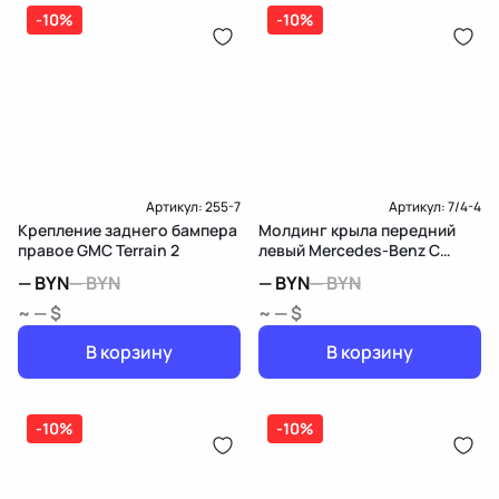
дозатор-распределитель топлива
-10%
-10%
Карта рассрочки онлайн
Подробнее о гарантии в разделе
Гарантия
Доставка и Оплата
Доставка и Оплата
Артикул:
255-7
Артикул:
7/4-4
Крепление заднего бампера
Молдинг крыла передний
правое GMC Terrain 2
левый Mercedes-Benz C
W203/S203/CL203
—
BYN
—
BYN
—
BYN
—
BYN
~ — $
~ — $
В корзину
В корзину
-10%
-10%