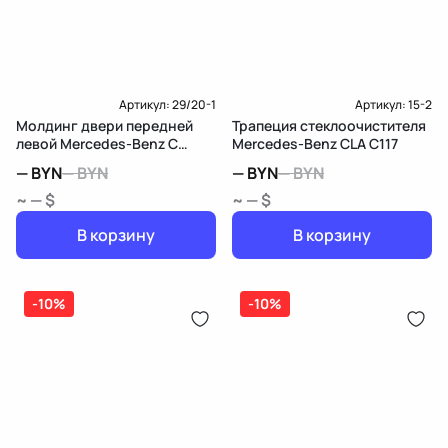
Артикул:
29/20-1
Артикул:
15-2
Молдинг двери передней
Трапеция стеклоочистителя
левой Mercedes-Benz C
Mercedes-Benz CLA C117
W203/S203/CL203
—
BYN
—
BYN
—
BYN
—
BYN
~ — $
~ — $
В корзину
В корзину
-10%
-10%