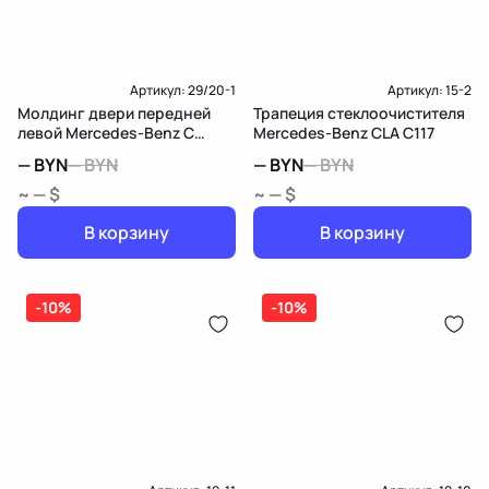
Артикул:
29/20-1
Артикул:
15-2
Молдинг двери передней
Трапеция стеклоочистителя
левой Mercedes-Benz C
Mercedes-Benz CLA C117
W203/S203/CL203
—
BYN
—
BYN
—
BYN
—
BYN
~ — $
~ — $
В корзину
В корзину
-10%
-10%