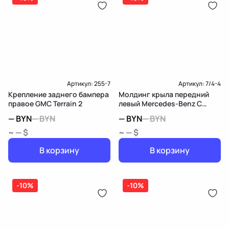
Карта рассрочки онлайн
Подробнее о гарантии в разделе
Гарантия
Доставка и Оплата
Доставка и Оплата
Артикул:
255-7
Артикул:
7/4-4
Крепление заднего бампера
Молдинг крыла передний
правое GMC Terrain 2
левый Mercedes-Benz C
W203/S203/CL203
—
BYN
—
BYN
—
BYN
—
BYN
~ — $
~ — $
В корзину
В корзину
-10%
-10%