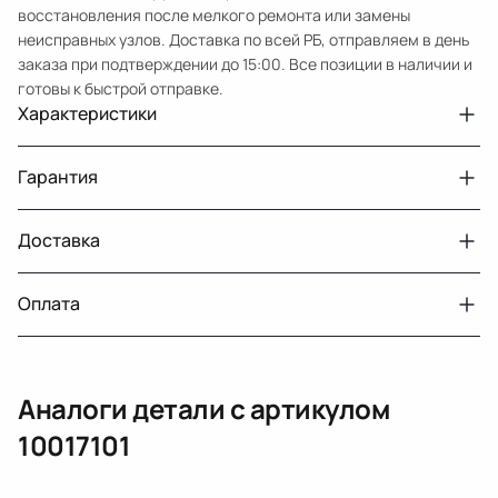
восстановления после мелкого ремонта или замены
неисправных узлов. Доставка по всей РБ, отправляем в день
заказа при подтверждении до 15:00. Все позиции в наличии и
готовы к быстрой отправке.
Характеристики
Артикул
33210432444
Гарантия
Номер запчасти
10017101
Авто
Chevrolet Equinox 3
Доставка
Двигатели с навесным или без навесного
30 дней
оборудования
Год
2020
Оплата
Тег
Шевроле Эквинокс
г. Минск, пос. Привольный, Луговослободской
Датчик давления топлива, насос
14 дней
сельсовет, 16/5
вакуумный (тандемный), насос топливный,
При получении наличными
г. Москва, Лианозовский проезд 8 строение 3
рампа топливная, регулятор давления
Аналоги детали с артикулом
топлива, ТНВД (бензин, дизель), форсунка
Оплата онлайн
бензиновая (дизельная) механическая
10017101
(электрическая), инжектор
(распределитель впрыска топлива),
ЕРИП