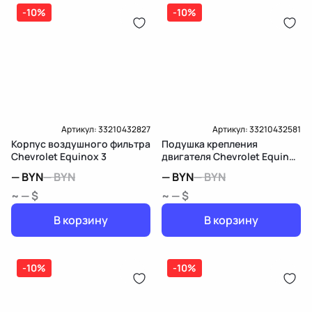
дозатор-распределитель топлива
-10%
-10%
Карта рассрочки онлайн
Подробнее о гарантии в разделе
Гарантия
Доставка и Оплата
Доставка и Оплата
Артикул:
33210432827
Артикул:
33210432581
Корпус воздушногo фильтра
Подушка крепления
Chevrolet Equinox 3
двигателя Chevrolet Equinox
3
—
BYN
—
BYN
—
BYN
—
BYN
~ — $
~ — $
В корзину
В корзину
-10%
-10%