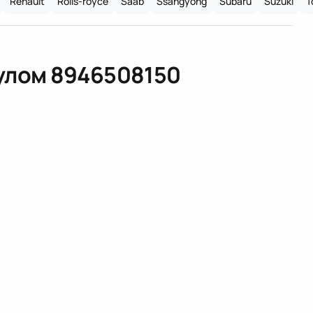
Renault
Rolls-royce
Saab
Ssangyong
Subaru
Suzuki
T
кулом
8946508150