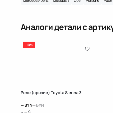
Mercedes-benz
Mitsubishi
Opel
Porsche
Puch
Аналоги детали с арти
-10%
Реле (прочие) Toyota Sienna 3
—
BYN
—
BYN
~ — $