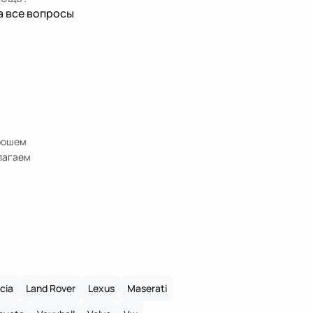
а все вопросы
орошем
длагаем
cia
Land Rover
Lexus
Maserati