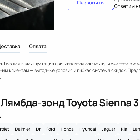
Позвонить
Ответим н
Доставка
Оплата
да. Бывшая в эксплуатации оригинальная запчасть, сохранена в х
нным клиентам — выгодные условия и гибкая система скидок. Пре
.
«
Лямбда-зонд Toyota Sienna 3
»
rolet
Daimler
Dr
Ford
Honda
Hyundai
Jaguar
Kia
Lan