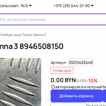
сельсовет, 16/5
+375 (29) 644-21-90
Лямбда-зонд Toyota Sienna 3
nna 3
8946508150
Артикул:
33210432448
Супер цена
0.00
BYN
0.00
-10%
авторизируйся
и получай 
Добавить корзину
Нужна по