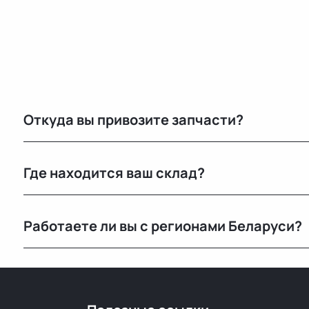
Откуда вы привозите запчасти?
Мы закупаем оригинальные б/у автозапчасти на про
Где находится ваш склад?
странах. Все детали проходят визуальный осмотр и 
Основной склад расположен в Минске, также у нас е
Работаете ли вы с регионами Беларуси?
РФ.
Конечно, отправляем запчасти по всей Республике 