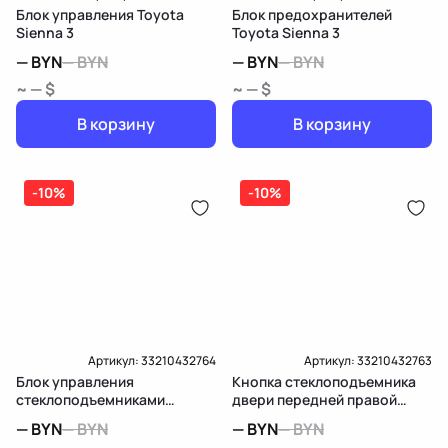
Блок управления Toyota
Блок предохранителей
Sienna 3
Toyota Sienna 3
—
BYN
—
BYN
—
BYN
—
BYN
~ — $
~ — $
В корзину
В корзину
-10%
-10%
Артикул:
33210432764
Артикул:
33210432763
Блок управления
Кнопка стеклоподъемника
стеклоподъемниками
двери передней правой
передней левой Toyota
Toyota Sienna 3
—
BYN
—
BYN
—
BYN
—
BYN
Sienna 3