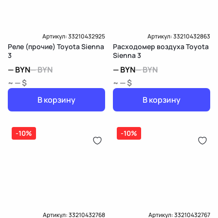
Доставка и Оплата
Артикул:
33210432925
Артикул:
33210432863
Реле (прочие) Toyota Sienna
Расходомер воздуха Toyota
3
Sienna 3
—
BYN
—
BYN
—
BYN
—
BYN
~ — $
~ — $
В корзину
В корзину
-10%
-10%
Артикул:
33210432768
Артикул:
33210432767