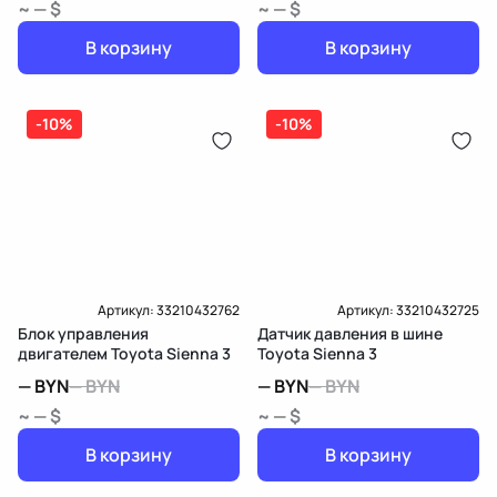
~ — $
~ — $
В корзину
В корзину
-10%
-10%
Артикул:
33210432762
Артикул:
33210432725
Блок управления
Датчик давления в шине
двигателем Toyota Sienna 3
Toyota Sienna 3
—
BYN
—
BYN
—
BYN
—
BYN
~ — $
~ — $
В корзину
В корзину