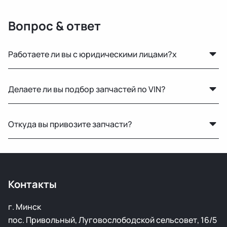
Вопрос & ответ
Работаете ли вы с юридическими лицами?x
Да, оформляем все необходимые документы и
Делаете ли вы подбор запчастей по VIN?
работаем по безналичному расчёту.
Нет, подбор по VIN мы не выполняем. Для точного
Откуда вы привозите запчасти?
подбора рекомендуем предоставить фото вашей
старой детали или номер по каталогу.
Мы закупаем оригинальные б/у автозапчасти на
проверенных аукционах в Европе, США и арабских
странах. Все детали проходят визуальный осмотр и
Контакты
подготовку перед продажей.
г. Минск
пос. Привольный, Луговослободской сельсовет, 16/5