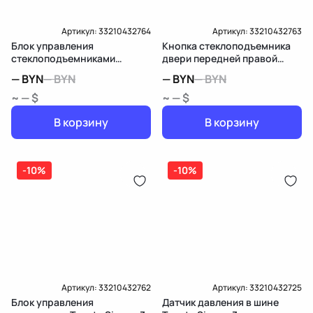
Артикул:
33210432764
Артикул:
33210432763
Блок управления
Кнопка стеклоподъемника
стеклоподъемниками
двери передней правой
передней левой Toyota
Toyota Sienna 3
—
BYN
—
BYN
—
BYN
—
BYN
Sienna 3
~ — $
~ — $
В корзину
В корзину
-10%
-10%
Артикул:
33210432762
Артикул:
33210432725
Блок управления
Датчик давления в шине