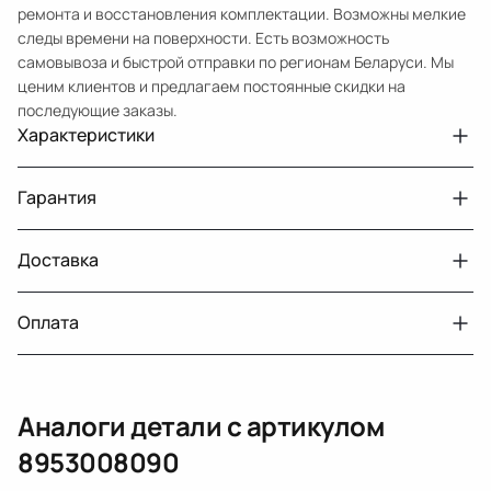
ремонта и восстановления комплектации. Возможны мелкие
следы времени на поверхности. Есть возможность
самовывоза и быстрой отправки по регионам Беларуси. Мы
ценим клиентов и предлагаем постоянные скидки на
последующие заказы.
Характеристики
Артикул
33210432530
Гарантия
Номер запчасти
8953008090
Авто
Toyota Sienna 3 XL30
Доставка
Двигатели с навесным или без навесного
30 дней
оборудования
Год
2015
Оплата
Тег
Тойота Сиенна
г. Минск, пос. Привольный, Луговослободской
Датчик давления топлива, насос
14 дней
сельсовет, 16/5
вакуумный (тандемный), насос топливный,
При получении наличными
г. Москва, Лианозовский проезд 8 строение 3
рампа топливная, регулятор давления
Аналоги детали с артикулом
топлива, ТНВД (бензин, дизель), форсунка
Оплата онлайн
бензиновая (дизельная) механическая
8953008090
(электрическая), инжектор