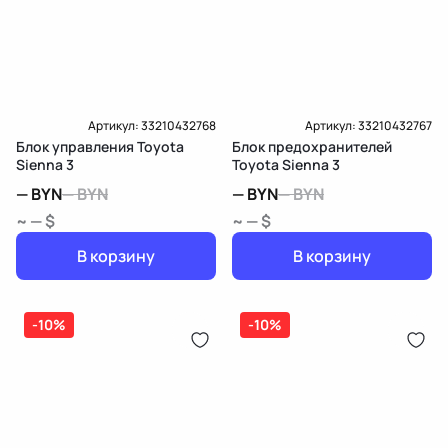
Артикул:
33210432768
Артикул:
33210432767
Блок управления Toyota
Блок предохранителей
Sienna 3
Toyota Sienna 3
—
BYN
—
BYN
—
BYN
—
BYN
~ — $
~ — $
В корзину
В корзину
-10%
-10%