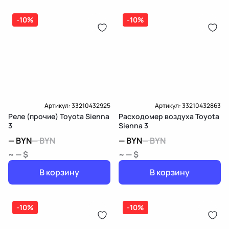
(распределитель впрыска топлива),
ЕРИП
дозатор-распределитель топлива
-10%
-10%
Карта рассрочки онлайн
Подробнее о гарантии в разделе
Гарантия
Доставка и Оплата
Доставка и Оплата
Артикул:
33210432925
Артикул:
33210432863
Реле (прочие) Toyota Sienna
Расходомер воздуха Toyota
3
Sienna 3
—
BYN
—
BYN
—
BYN
—
BYN
~ — $
~ — $
В корзину
В корзину
-10%
-10%