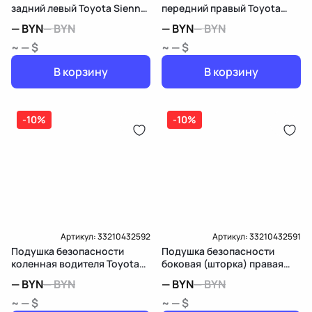
задний левый Toyota Sienna
передний правый Toyota
3
Sienna 3
—
BYN
—
BYN
—
BYN
—
BYN
~ — $
~ — $
В корзину
В корзину
-10%
-10%
Артикул:
33210432592
Артикул:
33210432591
Подушка безопасности
Подушка безопасности
коленная водителя Toyota
боковая (шторка) правая
Sienna 3
Toyota Sienna 3
—
BYN
—
BYN
—
BYN
—
BYN
~ — $
~ — $