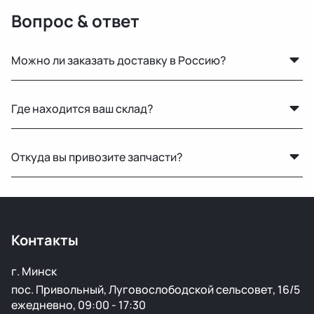
Вопрос & ответ
Можно ли заказать доставку в Россию?
Да, мы регулярно отправляем заказы в Москву и
Где находится ваш склад?
другие регионы РФ. Работаем с проверенными
транспортными компаниями.
Основной склад расположен в Минске, также у нас
Откуда вы привозите запчасти?
есть склад в России для ускоренной доставки по РФ.
Мы закупаем оригинальные б/у автозапчасти на
проверенных аукционах в Европе, США и арабских
странах. Все детали проходят визуальный осмотр и
Контакты
подготовку перед продажей.
г. Минск
пос. Привольный, Луговослободской сельсовет, 16/5
ежедневно, 09:00 - 17:30