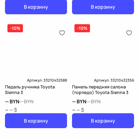
В корзину
В корзину
-10%
-10%
Артикул:
33210432588
Артикул:
33210432356
Педаль ручника Toyota
Панель передняя салона
Sienna 3
(торпедо) Toyota Sienna 3
—
BYN
—
BYN
—
BYN
—
BYN
~ — $
~ — $
В корзину
В корзину