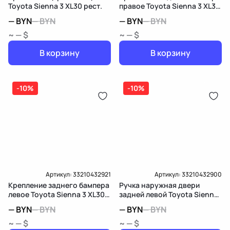
Toyota Sienna 3 XL30 рест.
правое Toyota Sienna 3 XL30
рест.
—
BYN
—
BYN
—
BYN
—
BYN
~ — $
~ — $
В корзину
В корзину
-10%
-10%
Артикул:
33210432921
Артикул:
33210432900
Крепление заднего бампера
Ручка наружная двери
левое Toyota Sienna 3 XL30
задней левой Toyota Sienna
рест.
3 XL30 рест.
—
BYN
—
BYN
—
BYN
—
BYN
~ — $
~ — $