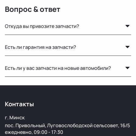
Вопрос & ответ
Откуда вы привозите запчасти?
Мы закупаем оригинальные б/у автозапчасти на
Есть ли гарантия на запчасти?
проверенных аукционах в Европе, США и арабских
странах. Все детали проходят визуальный осмотр и
Да, предоставляется гарантия 14 дней на проверку и
подготовку перед продажей.
Есть ли у вас запчасти на новые автомобили?
установку. Если деталь не подошла или имеет
скрытый дефект — заменим или вернём деньги.
Нет, мы специализируемся на оригинальных б/у
запчастях для машин с пробегом.
Контакты
г. Минск
пос. Привольный, Луговослободской сельсовет, 16/5
ежедневно, 09:00 - 17:30