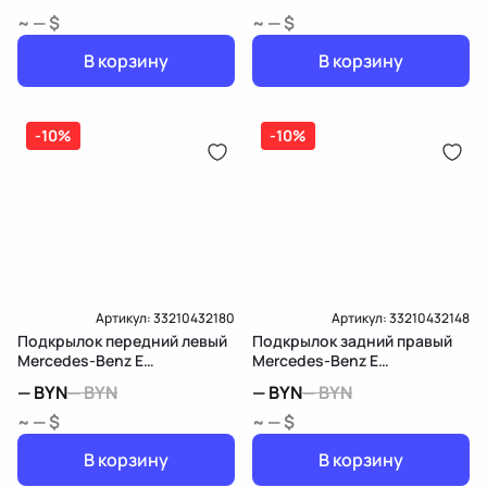
~ — $
~ — $
В корзину
В корзину
-10%
-10%
Артикул:
33210432180
Артикул:
33210432148
Подкрылок передний левый
Подкрылок задний правый
Mercedes-Benz E
Mercedes-Benz E
W213/S213/C238/A238
W213/S213/C238/A238
—
BYN
—
BYN
—
BYN
—
BYN
~ — $
~ — $
В корзину
В корзину