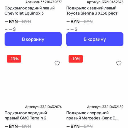
Артикул:
33210432677
Артикул:
33210432675
Подкрылок задний левый
Подкрылок задний левый
Chevrolet Equinox 3
Toyota Sienna 3 XL30 рест.
—
BYN
—
BYN
—
BYN
—
BYN
~ — $
~ — $
В корзину
В корзину
-10%
-10%
Артикул:
33210432674
Артикул:
33210432182
Подкрылок передний
Подкрылок передний
правый GMC Terrain 2
правый Mercedes-Benz E
W213/S213/C238/A238
—
BYN
—
BYN
—
BYN
—
BYN