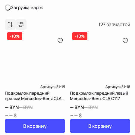
Загрузка марок
Загрузка марок
127
запчастей
-10%
-10%
Артикул:
51-19
Артикул:
51-18
Подкрылок передний
Подкрылок передний левый
правый Mercedes-Benz CLA
Mercedes-Benz CLA C117
C117
—
BYN
—
BYN
—
BYN
—
BYN
~ — $
~ — $
В корзину
В корзину