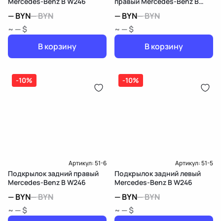
Mercedes-Benz B W246
правый Mercedes-Benz B
W246
—
BYN
—
BYN
—
BYN
—
BYN
~ — $
~ — $
В корзину
В корзину
-10%
-10%
Артикул:
51-6
Артикул:
51-5
Подкрылок задний правый
Подкрылок задний левый
Mercedes-Benz B W246
Mercedes-Benz B W246
—
BYN
—
BYN
—
BYN
—
BYN
~ — $
~ — $