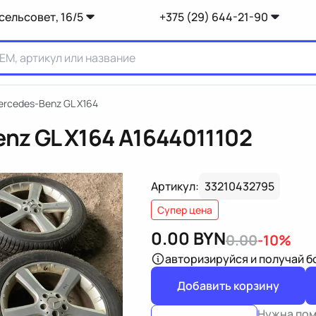
сельсовет, 16/5
+375 (29) 644-21-90
ercedes-Benz GL X164
nz GL X164
A1644011102
Артикул:
33210432795
Супер цена
0.00
BYN
0.00
-10%
авторизируйся
и получай 
Добавить корзину
Нужна по