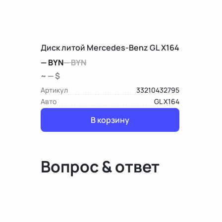
Диск литой Mercedes-Benz GL X164
—
BYN
—
BYN
~ — $
Артикул
33210432795
Авто
GL X164
В корзину
Вопрос & ответ