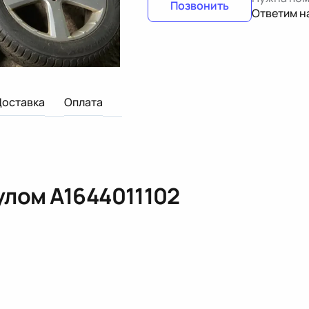
Позвонить
Ответим н
Доставка
Оплата
кулом
A1644011102