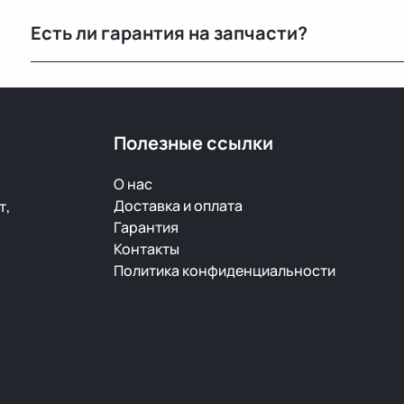
Основной склад расположен в Минске, также у нас е
Есть ли гарантия на запчасти?
РФ.
Да, предоставляется гарантия 14 дней на проверку и
скрытый дефект — заменим или вернём деньги.
Полезные ссылки
О нас
Доставка и оплата
т,
Гарантия
Контакты
Политика конфиденциальности