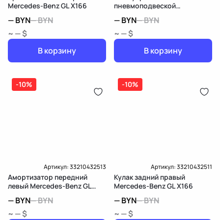
Mercedes-Benz GL X166
пневмоподвеской
Mercedes-Benz GL X166
—
BYN
—
BYN
—
BYN
—
BYN
~ — $
~ — $
В корзину
В корзину
-10%
-10%
Артикул:
33210432513
Артикул:
33210432511
Амортизатор передний
Кулак задний правый
левый Mercedes-Benz GL
Mercedes-Benz GL X166
X166
—
BYN
—
BYN
—
BYN
—
BYN
~ — $
~ — $