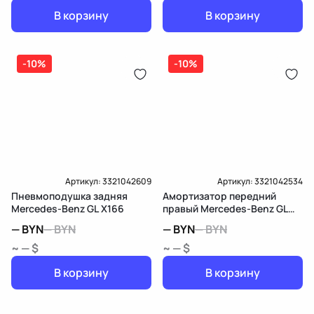
В корзину
В корзину
-10%
-10%
Артикул:
3321042609
Артикул:
3321042534
Пневмоподушка задняя
Амортизатор передний
Mercedes-Benz GL X166
правый Mercedes-Benz GL
X166
—
BYN
—
BYN
—
BYN
—
BYN
~ — $
~ — $
В корзину
В корзину