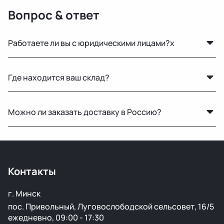
Вопрос & ответ
Работаете ли вы с юридическими лицами?x
Да, оформляем все необходимые документы и
Где находится ваш склад?
работаем по безналичному расчёту.
Основной склад расположен в Минске, также у нас
Можно ли заказать доставку в Россию?
есть склад в России для ускоренной доставки по РФ.
Да, мы регулярно отправляем заказы в Москву и
другие регионы РФ. Работаем с проверенными
транспортными компаниями.
Контакты
г. Минск
пос. Привольный, Луговослободской сельсовет, 16/5
ежедневно, 09:00 - 17:30