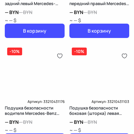
задний левый Mercedes-
передний правый Mercedes-
Benz GLK X204
Benz GLK X204
—
BYN
—
BYN
—
BYN
—
BYN
~ — $
~ — $
В корзину
В корзину
-10%
-10%
Артикул:
33210431176
Артикул:
33210431103
Подушка безопасности
Подушка безопасности
водителя Mercedes-Benz
боковая (шторка) левая
GLK X204
Mercedes-Benz GLK X204
—
BYN
—
BYN
—
BYN
—
BYN
~ — $
~ — $