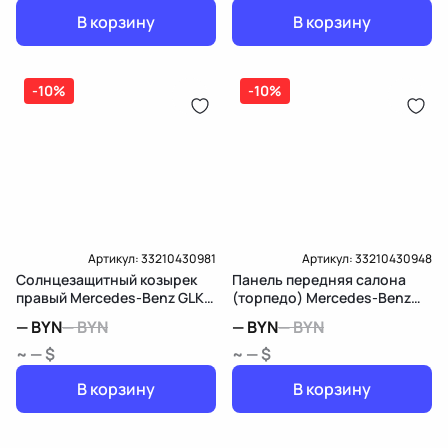
В корзину
В корзину
-10%
-10%
Артикул:
33210430981
Артикул:
33210430948
Солнцезащитный козырек
Панель передняя салона
правый Mercedes-Benz GLK
(торпедо) Mercedes-Benz
X204
GLK X204
—
BYN
—
BYN
—
BYN
—
BYN
~ — $
~ — $
В корзину
В корзину