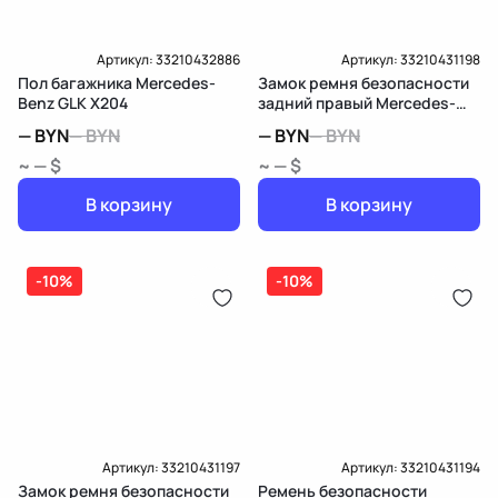
Артикул:
33210432886
Артикул:
33210431198
Пол багажника Mercedes-
Замок ремня безопасности
Benz GLK X204
задний правый Mercedes-
Benz GLK X204
—
BYN
—
BYN
—
BYN
—
BYN
~ — $
~ — $
В корзину
В корзину
-10%
-10%
Артикул:
33210431197
Артикул:
33210431194
Замок ремня безопасности
Ремень безопасности