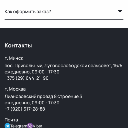
Да, мы регулярно отправляем заказы в Москву и
Как оформить заказ?
другие регионы РФ. Работаем с проверенными
транспортными компаниями.
Можно оставить заявку на сайте, написать нам в
мессенджер или позвонить — менеджер уточнит
детали и оформит заказ.
Контакты
г. Минск
пос. Привольный, Луговослободской сельсовет, 16/5
ежедневно, 09:00 - 17:30
+375 (29) 644-21-90
г. Москва
Лианозовский проезд 8 строение 3
ежедневно, 09:00 - 17:30
+7 (920) 617-28-88
Почта
Telegram
Viber