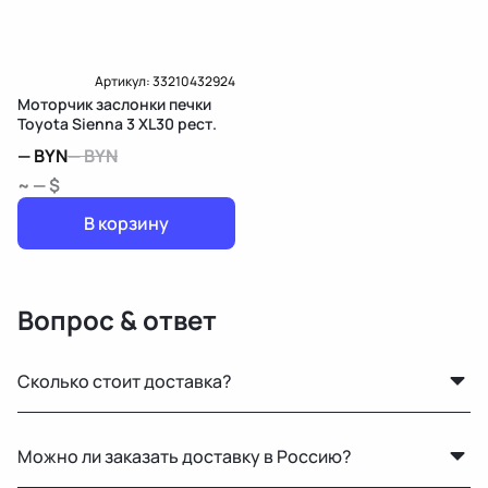
Доставка и Оплата
Артикул:
33210432924
Моторчик заслонки печки
Toyota Sienna 3 XL30 рест.
—
BYN
—
BYN
~ — $
В корзину
Вопрос & ответ
Сколько стоит доставка?
Стоимость зависит от габаритов детали и региона
Можно ли заказать доставку в Россию?
доставки. Менеджер рассчитает точную цену при
оформлении.