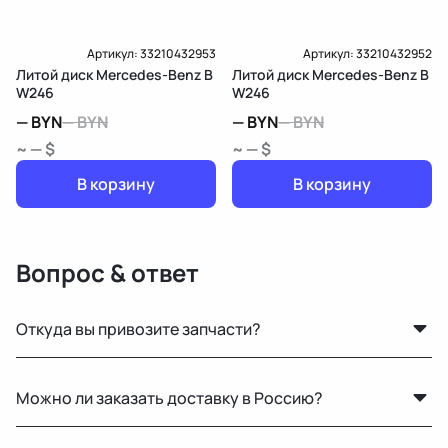
Артикул:
33210432953
Артикул:
33210432952
Литой диск Mercedes-Benz B
Литой диск Mercedes-Benz B
W246
W246
—
BYN
—
BYN
—
BYN
—
BYN
~ — $
~ — $
В корзину
В корзину
Вопрос & ответ
Откуда вы привозите запчасти?
Мы закупаем оригинальные б/у автозапчасти на
Можно ли заказать доставку в Россию?
проверенных аукционах в Европе, США и арабских
странах. Все детали проходят визуальный осмотр и
Да, мы регулярно отправляем заказы в Москву и