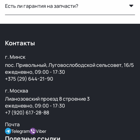
подготовку перед продажей.
Есть ли гарантия на запчасти?
другие регионы РФ. Работаем с проверенными
транспортными компаниями.
Да, предоставляется гарантия 14 дней на проверку и
установку. Если деталь не подошла или имеет
скрытый дефект — заменим или вернём деньги.
Контакты
г. Минск
пос. Привольный, Луговослободской сельсовет, 16/5
ежедневно, 09:00 - 17:30
+375 (29) 644-21-90
г. Москва
Лианозовский проезд 8 строение 3
ежедневно, 09:00 - 17:30
+7 (920) 617-28-88
Почта
Telegram
Viber
Полезные ссылки