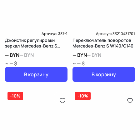
Доставка и Оплата
Артикул:
387-1
Артикул:
33210431701
Джойстик регулировки
Переключатель поворотов
зеркал Mercedes-Benz S
Mercedes-Benz S W140/C140
W140/C140
—
BYN
—
BYN
—
BYN
—
BYN
~ — $
~ — $
В корзину
В корзину
-10%
-10%