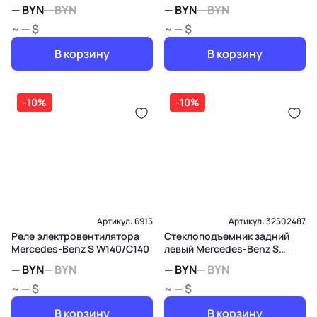
—
BYN
—
BYN
—
BYN
—
BYN
~ — $
~ — $
В корзину
В корзину
-10%
-10%
Артикул:
6915
Артикул:
32502487
Реле электровентилятора
Стеклоподъемник задний
Mercedes-Benz S W140/C140
левый Mercedes-Benz S
W140/C140
—
BYN
—
BYN
—
BYN
—
BYN
~ — $
~ — $
В корзину
В корзину