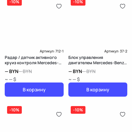
-10%
-10%
Артикул:
712-1
Артикул:
37-2
Радар / датчик активного
Блок управления
круиз контроля Mercedes-
двигателем Mercedes-Benz
Benz B W247
B W247
—
BYN
—
BYN
—
BYN
—
BYN
~ — $
~ — $
В корзину
В корзину
-10%
-10%