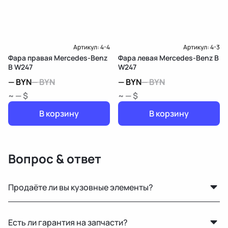
Артикул:
4-4
Артикул:
4-3
Фара правая Mercedes-Benz
Фара левая Mercedes-Benz B
B W247
W247
—
BYN
—
BYN
—
BYN
—
BYN
~ — $
~ — $
В корзину
В корзину
Вопрос & ответ
Продаёте ли вы кузовные элементы?
Да, у нас большой выбор кузовных деталей — двери,
Есть ли гарантия на запчасти?
крылья, капоты, бамперы и другие элементы без