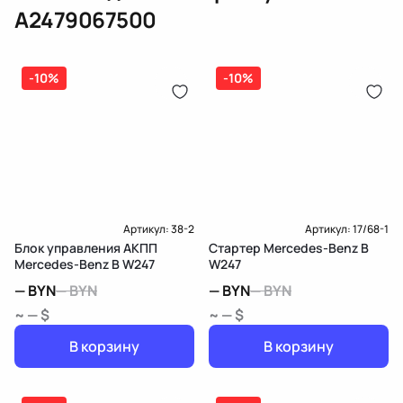
A2479067500
Исполнение для страны
Европа
-10%
-10%
Дополнительный артикул / дополнительная информация 2
Парные номера артикулов
1EG 014 993-021
Без логотипа
Mercedes-Benz
Артикул:
38-2
Артикул:
17/68-1
Блок управления АКПП
Стартер Mercedes-Benz B
Mercedes-Benz B W247
W247
—
BYN
—
BYN
—
BYN
—
BYN
~ — $
~ — $
В корзину
В корзину