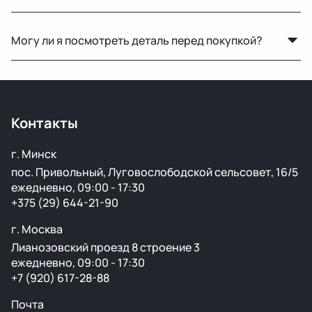
ржавчины и повреждений.
Да, предоставляется гарантия 14 дней на проверку и
Могу ли я посмотреть деталь перед покупкой?
установку. Если деталь не подошла или имеет
скрытый дефект — заменим или вернём деньги.
Да, вы можете приехать на наш склад в Минске и
осмотреть деталь лично или запросить фото и
видеообзор.
Контакты
г. Минск
пос. Привольный, Луговослободской сельсовет, 16/5
ежедневно, 09:00 - 17:30
+375 (29) 644-21-90
г. Москва
Лианозовский проезд 8 строение 3
ежедневно, 09:00 - 17:30
+7 (920) 617-28-88
Почта