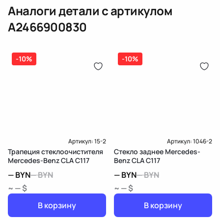
Аналоги детали с артикулом
Доставка и Оплата
A2466900830
-10%
-10%
Артикул:
15-2
Артикул:
1046-2
Трапеция стеклоочистителя
Стекло заднее Mercedes-
Mercedes-Benz CLA C117
Benz CLA C117
—
BYN
—
BYN
—
BYN
—
BYN
~ — $
~ — $
В корзину
В корзину