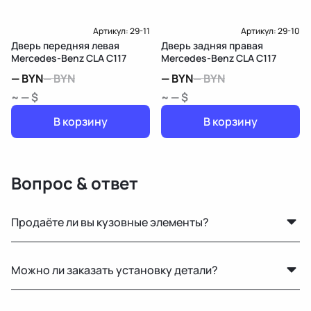
Артикул:
29-11
Артикул:
29-10
Дверь передняя левая
Дверь задняя правая
Mercedes-Benz CLA C117
Mercedes-Benz CLA C117
—
BYN
—
BYN
—
BYN
—
BYN
~ — $
~ — $
В корзину
В корзину
Вопрос & ответ
Продаёте ли вы кузовные элементы?
Да, у нас большой выбор кузовных деталей — двери,
Можно ли заказать установку детали?
крылья, капоты, бамперы и другие элементы без
ржавчины и повреждений.
Нет, установку не выполняем. Мы специализируемся