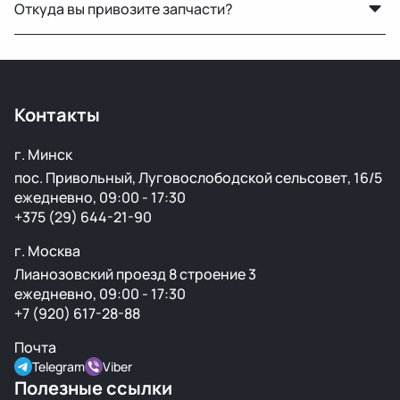
Откуда вы привозите запчасти?
только на продаже автозапчастей.
Мы закупаем оригинальные б/у автозапчасти на
проверенных аукционах в Европе, США и арабских
странах. Все детали проходят визуальный осмотр и
Контакты
подготовку перед продажей.
г. Минск
пос. Привольный, Луговослободской сельсовет, 16/5
ежедневно, 09:00 - 17:30
+375 (29) 644-21-90
г. Москва
Лианозовский проезд 8 строение 3
ежедневно, 09:00 - 17:30
+7 (920) 617-28-88
Почта
Telegram
Viber
Полезные ссылки