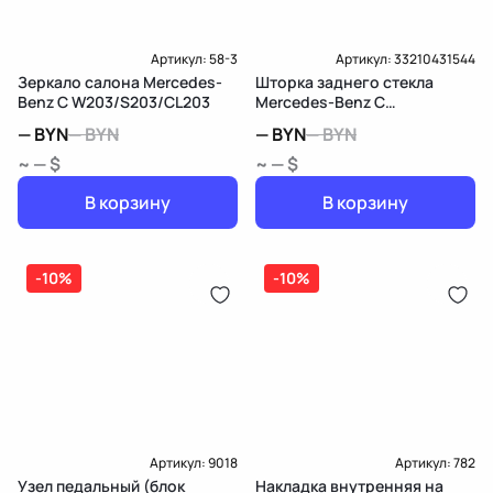
Артикул:
58-3
Артикул:
33210431544
Зеркало салона Mercedes-
Шторка заднего стекла
Benz C W203/S203/CL203
Mercedes-Benz C
W203/S203/CL203
—
BYN
—
BYN
—
BYN
—
BYN
~ — $
~ — $
В корзину
В корзину
-10%
-10%
Артикул:
9018
Артикул:
782
Узел педальный (блок
Накладка внутренняя на