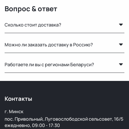
Вопрос & ответ
Сколько стоит доставка?
Стоимость зависит от габаритов детали и региона
Можно ли заказать доставку в Россию?
доставки. Менеджер рассчитает точную цену при
оформлении.
Да, мы регулярно отправляем заказы в Москву и
Работаете ли вы с регионами Беларуси?
другие регионы РФ. Работаем с проверенными
транспортными компаниями.
Конечно, отправляем запчасти по всей Республике
Беларусь удобными транспортными службами.
Контакты
г. Минск
пос. Привольный, Луговослободской сельсовет, 16/5
ежедневно, 09:00 - 17:30