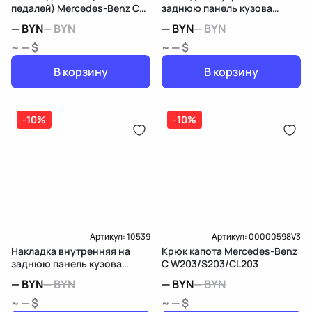
педалей) Mercedes-Benz C
заднюю панель кузова
W203/S203/CL203
Mercedes-Benz C
—
BYN
—
BYN
—
BYN
—
BYN
W203/S203/CL203
~ — $
~ — $
В корзину
В корзину
-10%
-10%
Артикул:
10539
Артикул:
00000598V3
Накладка внутренняя на
Крюк капота Mercedes-Benz
заднюю панель кузова
C W203/S203/CL203
Mercedes-Benz C
—
BYN
—
BYN
—
BYN
—
BYN
W203/S203/CL203
~ — $
~ — $