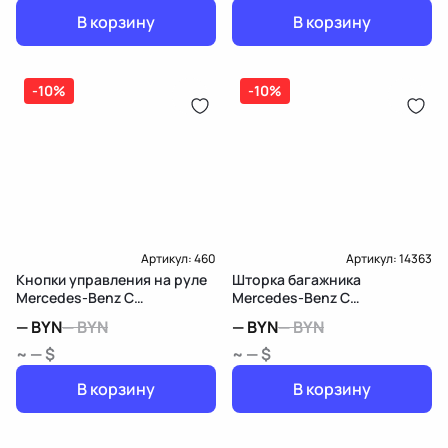
В корзину
В корзину
-10%
-10%
Артикул:
460
Артикул:
14363
Кнопки управления на руле
Шторка багажника
Mercedes-Benz C
Mercedes-Benz C
W203/S203/CL203
W203/S203/CL203
—
BYN
—
BYN
—
BYN
—
BYN
~ — $
~ — $
В корзину
В корзину