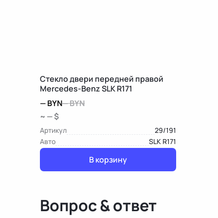
Стекло двери передней правой
Mercedes-Benz SLK R171
—
BYN
—
BYN
~ — $
Артикул
29/191
Авто
SLK R171
В корзину
Вопрос & ответ