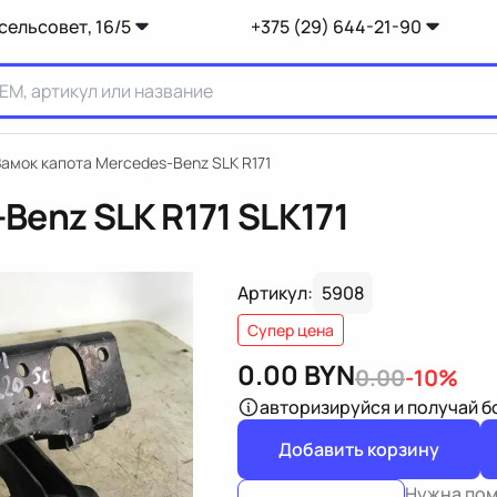
сельсовет, 16/5
+375 (29) 644-21-90
Замок капота Mercedes-Benz SLK R171
Benz SLK R171
SLK171
Артикул:
5908
Супер цена
0.00
BYN
0.00
-10%
авторизируйся
и получай 
Добавить корзину
Нужна по