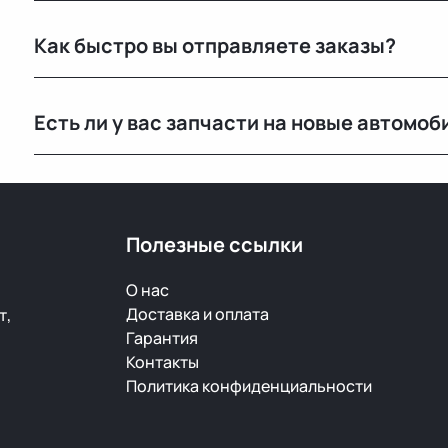
Мы закупаем оригинальные б/у автозапчасти на про
Как быстро вы отправляете заказы?
странах. Все детали проходят визуальный осмотр и 
По Беларуси — в течение 24 часов. В Россию и другие
Есть ли у вас запчасти на новые автомоб
зависимости от транспортной компании.
Нет, мы специализируемся на оригинальных б/у запч
Полезные ссылки
О нас
Доставка и оплата
т,
Гарантия
Контакты
Политика конфиденциальности