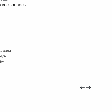
а все вопросы
Подходит
леды
б/у
-10%