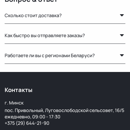
Сколько стоит доставка?
Стоимость зависит от габаритов детали и региона
Как быстро вы отправляете заказы?
доставки. Менеджер рассчитает точную цену при
оформлении.
По Беларуси — в течение 24 часов. В Россию и другие
Работаете ли вы с регионами Беларуси?
страны доставка занимает от 1 до 5 дней в
зависимости от транспортной компании.
Конечно, отправляем запчасти по всей Республике
Беларусь удобными транспортными службами.
Контакты
г. Минск
пос. Привольный, Луговослободской сельсовет, 16/5
ежедневно, 09:00 - 17:30
+375 (29) 644-21-90