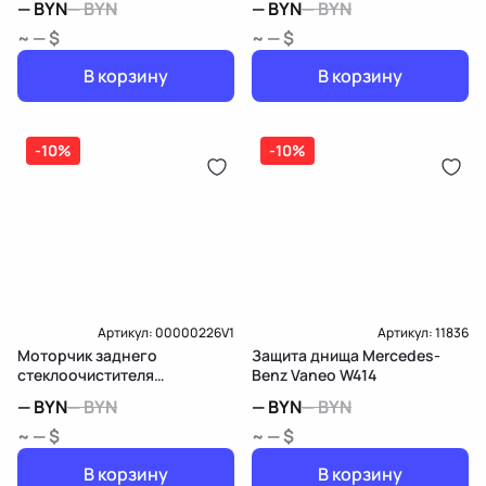
—
BYN
—
BYN
—
BYN
—
BYN
~ — $
~ — $
В корзину
В корзину
-10%
-10%
Артикул:
00000226V1
Артикул:
11836
Моторчик заднего
Защита днища Mercedes-
стеклоочистителя
Benz Vaneo W414
(дворника) Mercedes-Benz
—
BYN
—
BYN
—
BYN
—
BYN
Vaneo W414
~ — $
~ — $
В корзину
В корзину