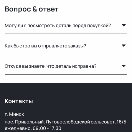
Вопрос & ответ
Могу ли я посмотреть деталь перед покупкой?
Да, вы можете приехать на наш склад в Минске и
Как быстро вы отправляете заказы?
осмотреть деталь лично или запросить фото и
видеообзор.
По Беларуси — в течение 24 часов. В Россию и другие
Откуда вы знаете, что деталь исправна?
страны доставка занимает от 1 до 5 дней в
зависимости от транспортной компании.
Мы не гарантируем полную исправность, но все
детали осматриваются на видимые дефекты перед
продажей.
Контакты
г. Минск
пос. Привольный, Луговослободской сельсовет, 16/5
ежедневно, 09:00 - 17:30