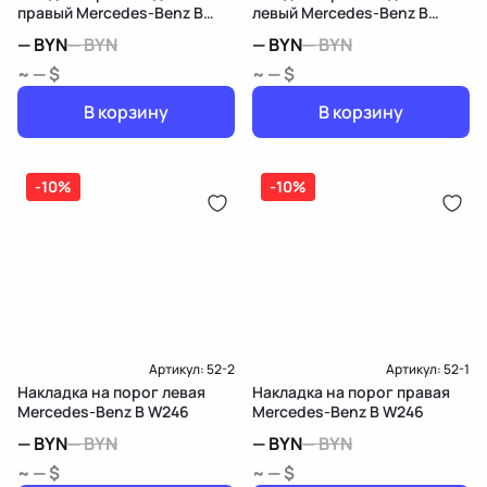
правый Mercedes-Benz B
левый Mercedes-Benz B
W246
W246
—
BYN
—
BYN
—
BYN
—
BYN
~ — $
~ — $
В корзину
В корзину
-10%
-10%
Артикул:
52-2
Артикул:
52-1
Накладка на порог левая
Накладка на порог правая
Mercedes-Benz B W246
Mercedes-Benz B W246
—
BYN
—
BYN
—
BYN
—
BYN
~ — $
~ — $