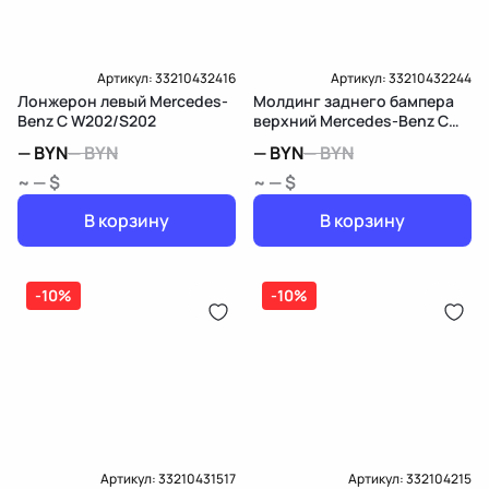
Артикул:
33210432416
Артикул:
33210432244
Лонжерон левый Mercedes-
Молдинг заднего бампера
Benz C W202/S202
верхний Mercedes-Benz C
W202/S202
—
BYN
—
BYN
—
BYN
—
BYN
~ — $
~ — $
В корзину
В корзину
-10%
-10%
Артикул:
33210431517
Артикул:
332104215