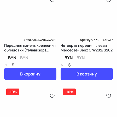
дозатор-распределитель топлива
Карта рассрочки онлайн
Подробнее о гарантии в разделе
Гарантия
Доставка и Оплата
Доставка и Оплата
Артикул:
33210432721
Артикул:
33210432417
Передняя панель крепления
Четверть передняя левая
облицовки (телевизор)
Mercedes-Benz C W202/S202
Mercedes-Benz C W202/S202
—
BYN
—
BYN
—
BYN
—
BYN
~ — $
~ — $
В корзину
В корзину
-10%
-10%