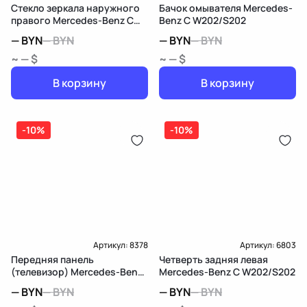
Стекло зеркала наружного
Бачок омывателя Mercedes-
правого Mercedes-Benz C
Benz C W202/S202
W202/S202
—
BYN
—
BYN
—
BYN
—
BYN
~ — $
~ — $
В корзину
В корзину
-10%
-10%
Артикул:
8378
Артикул:
6803
Передняя панель
Четверть задняя левая
(телевизор) Mercedes-Benz
Mercedes-Benz C W202/S202
C W202/S202
—
BYN
—
BYN
—
BYN
—
BYN