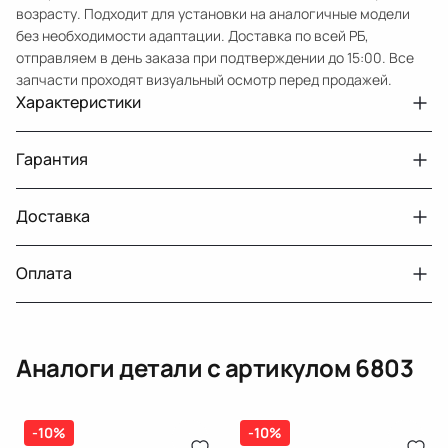
возрасту. Подходит для установки на аналогичные модели
без необходимости адаптации. Доставка по всей РБ,
отправляем в день заказа при подтверждении до 15:00. Все
запчасти проходят визуальный осмотр перед продажей.
Характеристики
Артикул
6803
Гарантия
Примечание
W202 седан
Авто
MercedesBenz C W202
Доставка
Двигатели с навесным или без навесного
30 дней
оборудования
Год
1997
Оплата
Тег
Мерседес Бенс СКласс
г. Минск, пос. Привольный, Луговослободской
Датчик давления топлива, насос
14 дней
сельсовет, 16/5
вакуумный (тандемный), насос топливный,
При получении наличными
г. Москва, Лианозовский проезд 8 строение 3
рампа топливная, регулятор давления
Аналоги детали с артикулом
6803
топлива, ТНВД (бензин, дизель), форсунка
Оплата онлайн
бензиновая (дизельная) механическая
(электрическая), инжектор
(распределитель впрыска топлива),
-10%
ЕРИП
-10%