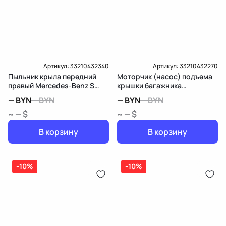
Карта рассрочки онлайн
Подробнее о гарантии в разделе
Гарантия
Доставка и Оплата
Доставка и Оплата
Артикул:
33210432340
Артикул:
33210432270
Пыльник крыла передний
Моторчик (насос) подъема
правый Mercedes-Benz S
крышки багажника
W221
Mercedes-Benz S W221
—
BYN
—
BYN
—
BYN
—
BYN
~ — $
~ — $
В корзину
В корзину
-10%
-10%