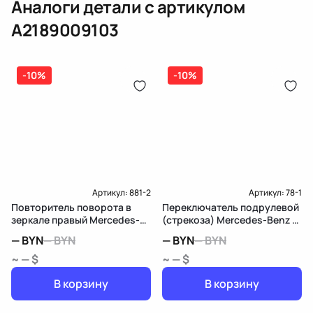
Аналоги детали с артикулом
Дополнительный артикул / Дополнительная информация
Доставка и Оплата
A2189009103
Дополнительный артикул / дополнительная информация 2
-10%
-10%
Артикул:
881-2
Артикул:
78-1
Повторитель поворота в
Переключатель подрулевой
зеркале правый Mercedes-
(стрекоза) Mercedes-Benz B
Benz B W246
W246
—
BYN
—
BYN
—
BYN
—
BYN
~ — $
~ — $
В корзину
В корзину