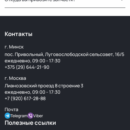
крылья, капоты, бамперы и другие элементы без
ржавчины и повреждений.
Мы закупаем оригинальные б/у автозапчасти на
проверенных аукционах в Европе, США и арабских
странах. Все детали проходят визуальный осмотр и
Контакты
подготовку перед продажей.
г. Минск
пос. Привольный, Луговослободской сельсовет, 16/5
ежедневно, 09:00 - 17:30
+375 (29) 644-21-90
г. Москва
Лианозовский проезд 8 строение 3
ежедневно, 09:00 - 17:30
+7 (920) 617-28-88
Почта
Telegram
Viber
Полезные ссылки