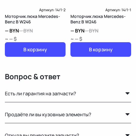
Артикул:
14/1-2
Артикул:
14/1-1
Моторчик люка Mercedes-
Моторчик люка Mercedes-
Benz B W246
Benz B W246
—
BYN
—
BYN
—
BYN
—
BYN
~ — $
~ — $
В корзину
В корзину
Вопрос & ответ
Есть ли гарантия на запчасти?
Да, предоставляется гарантия 14 дней на проверку и
Продаёте ли вы кузовные элементы?
установку. Если деталь не подошла или имеет
скрытый дефект — заменим или вернём деньги.
Да, у нас большой выбор кузовных деталей — двери,
Откуда вы привозите запчасти?