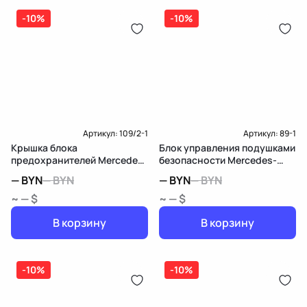
-10%
-10%
Артикул:
109/2-1
Артикул:
89-1
Крышка блока
Блок управления подушками
предохранителей Mercedes-
безопасности Mercedes-
Benz B W246
Benz B W246
—
BYN
—
BYN
—
BYN
—
BYN
~ — $
~ — $
В корзину
В корзину
-10%
-10%