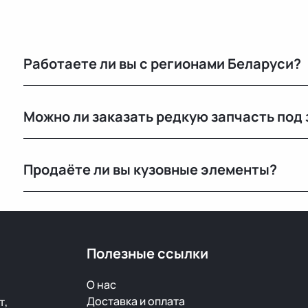
Работаете ли вы с регионами Беларуси?
Конечно, отправляем запчасти по всей Республике 
Можно ли заказать редкую запчасть под 
Нет, запчасти под заказ не привозим — работаем тольк
Продаёте ли вы кузовные элементы?
Да, у нас большой выбор кузовных деталей — двери, 
ржавчины и повреждений.
Полезные ссылки
О нас
Доставка и оплата
т,