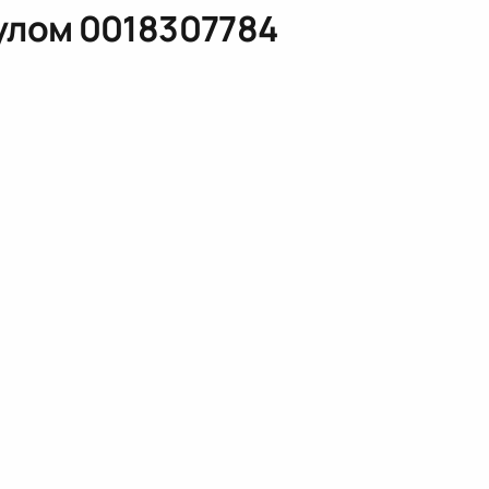
кулом
0018307784