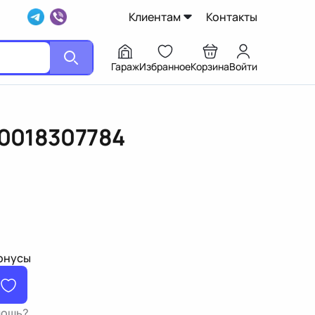
Клиентам
Контакты
Гараж
Избранное
Корзина
Войти
0018307784
бонусы
мощь?