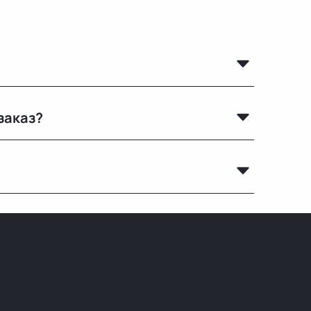
Беларусь удобными транспортными службами.
заказ?
о с тем, что есть в наличии.
крылья, капоты, бамперы и другие элементы без