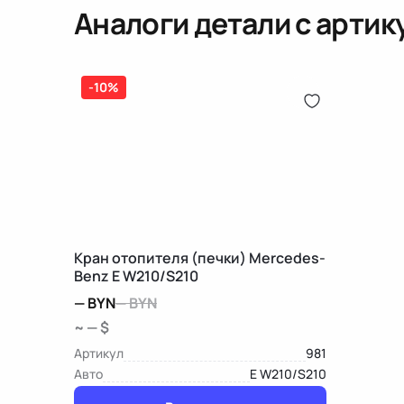
Аналоги детали с арти
-10%
Кран отопителя (печки) Mercedes-
Benz E W210/S210
—
BYN
—
BYN
~ — $
Артикул
981
Авто
E W210/S210