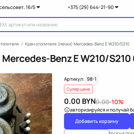
сельсовет, 16/5
+375 (29) 644-21-90
отопителя
/
Кран отопителя (печки) Mercedes-Benz E W210/S210
) Mercedes-Benz E W210/S210
Артикул:
98-1
Супер цена
0.00
BYN
0.00
-10%
авторизируйся
и получай 
Добавить корзину
Нужна по