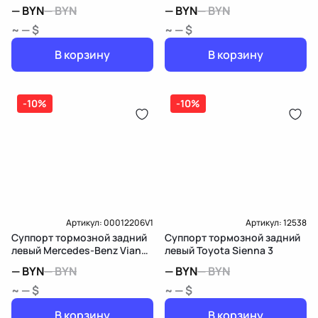
W212/S212/C207/A207
W639
—
BYN
—
BYN
—
BYN
—
BYN
~ — $
~ — $
В корзину
В корзину
-10%
-10%
Артикул:
00012206V1
Артикул:
12538
Суппорт тормозной задний
Суппорт тормозной задний
левый Mercedes-Benz Viano
левый Toyota Sienna 3
W639
—
BYN
—
BYN
—
BYN
—
BYN
~ — $
~ — $
В корзину
В корзину