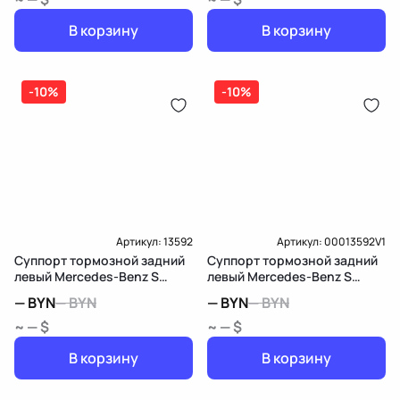
В корзину
В корзину
-10%
-10%
Артикул:
13592
Артикул:
00013592V1
Суппорт тормозной задний
Суппорт тормозной задний
левый Mercedes-Benz S
левый Mercedes-Benz S
W222/C217/A217
W222/C217/A217
—
BYN
—
BYN
—
BYN
—
BYN
~ — $
~ — $
В корзину
В корзину