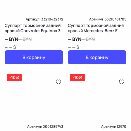
Артикул:
33210432372
Артикул:
33210431705
Суппорт тормозной задний
Суппорт тормозной задний
правый Chevrolet Equinox 3
правый Mercedes-Benz E
W210/S210
—
BYN
—
BYN
—
BYN
—
BYN
~ — $
~ — $
В корзину
В корзину
-10%
-10%
Артикул:
00012897V3
Артикул:
12970