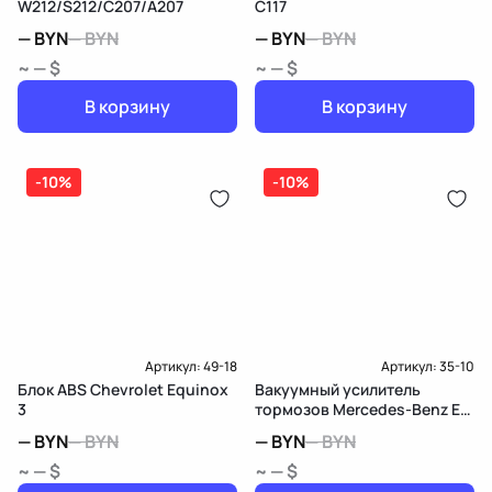
W212/S212/C207/A207
C117
—
BYN
—
BYN
—
BYN
—
BYN
~ — $
~ — $
В корзину
В корзину
-10%
-10%
Артикул:
49-18
Артикул:
35-10
Блок ABS Chevrolet Equinox
Вакуумный усилитель
3
тормозов Mercedes-Benz E
W210/S210
—
BYN
—
BYN
—
BYN
—
BYN
~ — $
~ — $