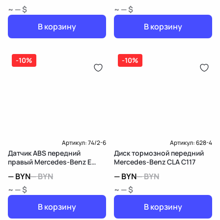
~ — $
~ — $
В корзину
В корзину
-10%
-10%
Артикул:
74/2-6
Артикул:
628-4
Датчик ABS передний
Диск тормозной передний
правый Mercedes-Benz E
Mercedes-Benz CLA C117
W207 рест.
—
BYN
—
BYN
—
BYN
—
BYN
~ — $
~ — $
В корзину
В корзину