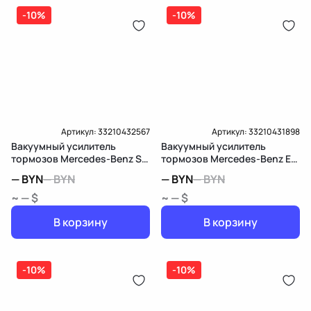
-10%
-10%
Артикул:
33210432567
Артикул:
33210431898
Вакуумный усилитель
Вакуумный усилитель
тормозов Mercedes-Benz S
тормозов Mercedes-Benz E
W140/C140
W211/S211
—
BYN
—
BYN
—
BYN
—
BYN
~ — $
~ — $
В корзину
В корзину
-10%
-10%