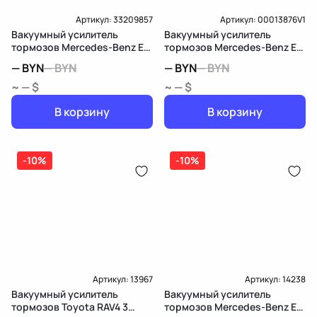
Артикул:
33209857
Артикул:
00013876V1
Вакуумный усилитель
Вакуумный усилитель
тормозов Mercedes-Benz E
тормозов Mercedes-Benz E
W212/S212/C207/A207
W211/S211
—
BYN
—
BYN
—
BYN
—
BYN
~ — $
~ — $
В корзину
В корзину
-10%
-10%
Артикул:
13967
Артикул:
14238
Вакуумный усилитель
Вакуумный усилитель
тормозов Toyota RAV4 3
тормозов Mercedes-Benz E