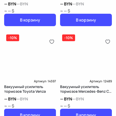
(XA30)
W212/S212/C207/A207
—
BYN
—
BYN
—
BYN
—
BYN
~ — $
~ — $
В корзину
В корзину
-10%
-10%
Артикул:
14597
Артикул:
12489
Вакуумный усилитель
Вакуумный усилитель
тормозов Toyota Venza
тормозов Mercedes-Benz C
W203/S203/CL203
—
BYN
—
BYN
—
BYN
—
BYN
~ — $
~ — $
В корзину
В корзину