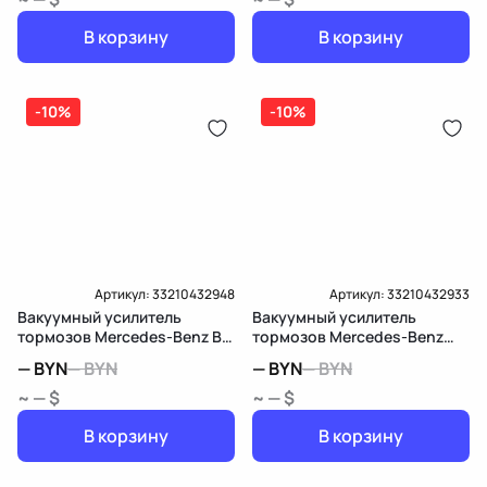
В корзину
В корзину
-10%
-10%
Артикул:
33210432948
Артикул:
33210432933
Вакуумный усилитель
Вакуумный усилитель
тормозов Mercedes-Benz B
тормозов Mercedes-Benz
W245
Viano W639
—
BYN
—
BYN
—
BYN
—
BYN
~ — $
~ — $
В корзину
В корзину