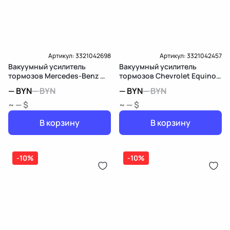
Артикул:
3321042698
Артикул:
3321042457
Вакуумный усилитель
Вакуумный усилитель
тормозов Mercedes-Benz M
тормозов Chevrolet Equinox
W166
3
—
BYN
—
BYN
—
BYN
—
BYN
~ — $
~ — $
В корзину
В корзину
-10%
-10%