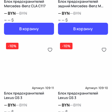
Блок предохранителей
Блок предохранителей
Mercedes-Benz CLA C117
задний Mercedes-Benz M
W164
—
BYN
—
BYN
—
BYN
—
BYN
~ — $
~ — $
В корзину
В корзину
-10%
-10%
Артикул:
109-11
Артикул:
109-10
Блок предохранителей
Блок предохранителей
Lexus GS 3
Lexus GS 3
—
BYN
—
BYN
—
BYN
—
BYN
~ — $
~ — $