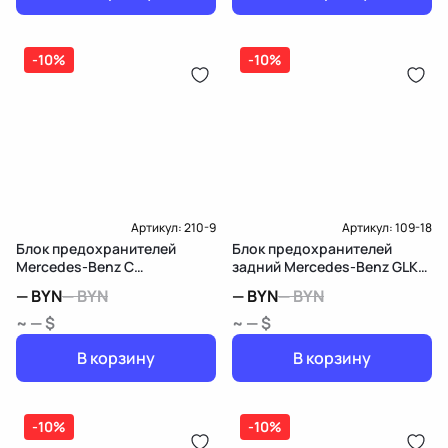
-10%
-10%
Артикул:
210-9
Артикул:
109-18
Блок предохранителей
Блок предохранителей
Mercedes-Benz C
задний Mercedes-Benz GLK
W205/S205/C205
X204
—
BYN
—
BYN
—
BYN
—
BYN
~ — $
~ — $
В корзину
В корзину
-10%
-10%