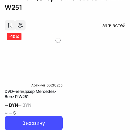
W251
1
запчастей
-10%
Артикул:
33210233
DVD-чейнджер Mercedes-
Benz R W251
—
BYN
—
BYN
~ — $
В корзину